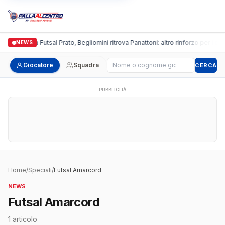
Italgronda Futsal Prato, Begliomini ritrova Panattoni: altro rinforzo per i bia
NEWS
Cerca giocatore
Giocatore
Squadra
CERCA
PUBBLICITÀ
Home
/
Speciali
/
Futsal Amarcord
NEWS
Futsal Amarcord
1 articolo