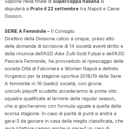
Sapone nella finale di
Supercoppa Italiana
si
disputerà a
Prato il 22 settembre
tra Napoli e Came
Dosson.
SERIE A Femminile –
Il Consiglio
Direttivo della Divisione calcio a cinque, preso atto
delle domande di iscrizione di 14 società aventi diritto e
della rinuncia dell’ASD Alex Zulli Gold Futsal e dell’ASD
Pescara Femminile, ha provveduto al ripescaggio delle
società Città di Falconara e Woman Napoli e definito
l’organico per la stagione sportiva 2018/19 della Serie
A femminile in 16 (sedici) società, con girone
unicoAi playoff scudetto accederanno le prime otto
squadre qualificate al termine della regular season,
che si giocheranno con formula uguale a quella della
scorsa stagione. In caso di parità di punti si andrà a
gara–3 da giocare in casa della meglio classificata, che
avrà il fattore campo anche in gara–1; in caso di