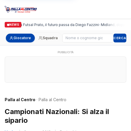
Italgronda Futsal Prato, il futuro passa da Diego Fazzini
•
Midland, doppio col
NEWS
Cerca giocatore
Giocatore
Squadra
CERCA
PUBBLICITÀ
Palla al Centro
· Palla al Centro
Campionati Nazionali: Si alza il
sipario