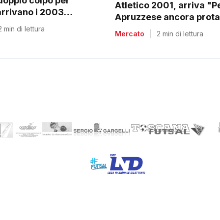
doppio colpo per
Atletico 2001, arriva "
arrivano i 2003
Apruzzese ancora prota
e Villa
C2
2 min di lettura
Mercato
|
2 min di lettura