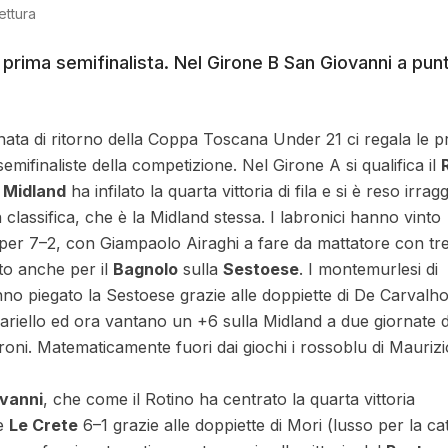
lettura
la prima semifinalista. Nel Girone B San Giovanni a pu
nata di ritorno della Coppa Toscana Under 21 ci regala le 
semifinaliste della competizione. Nel Girone A si qualifica il
a
Midland
ha infilato la quarta vittoria di fila e si è reso irrag
n classifica, che è la Midland stessa. I labronici hanno vinto
er 7–2, con Giampaolo Airaghi a fare da mattatore con tre 
ato anche per il
Bagnolo
sulla
Sestoese
. I montemurlesi di
o piegato la Sestoese grazie alle doppiette di De Carvalho
nariello ed ora vantano un +6 sulla Midland a due giornate d
ironi. Matematicamente fuori dai giochi i rossoblu di Maurizio
vanni
, che come il Rotino ha centrato la quarta vittoria
te
Le Crete
6–1 grazie alle doppiette di Mori (lusso per la ca