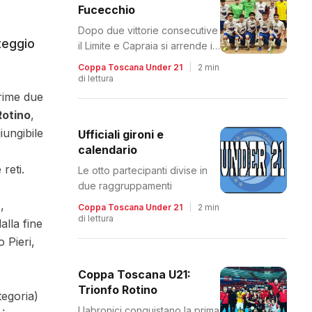
Fucecchio
Dopo due vittorie consecutive
nteggio
il Limite e Capraia si arrende in
finale
Coppa Toscana Under 21
|
2 min
di lettura
prime due
Rotino
,
giungibile
Ufficiali gironi e
calendario
reti.
Le otto partecipanti divise in
due raggruppamenti
,
Coppa Toscana Under 21
|
2 min
di lettura
alla fine
 Pieri,
Coppa Toscana U21:
Trionfo Rotino
tegoria)
I labronici conquistano la prima