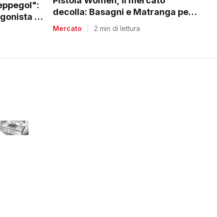
Pistoia Women, il mercato
Peppegol":
decolla: Basagni e Matranga per il
gonista in
nuovo corso di Nico Lami
Mercato
|
2 min di lettura