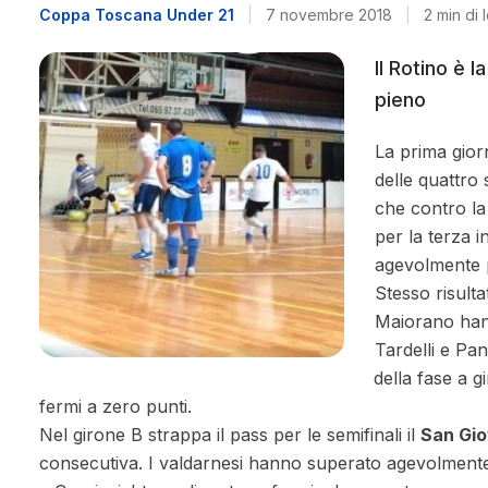
Coppa Toscana Under 21
|
7 novembre 2018
|
2 min di 
Il Rotino è 
pieno
La prima gior
delle quattro 
che contro l
per la terza i
agevolmente p
Stesso risult
Maiorano hann
Tardelli e Pa
della fase a g
fermi a zero punti.
Nel girone B strappa il pass per le semifinali il
San Gio
consecutiva. I valdarnesi hanno superato agevolmen