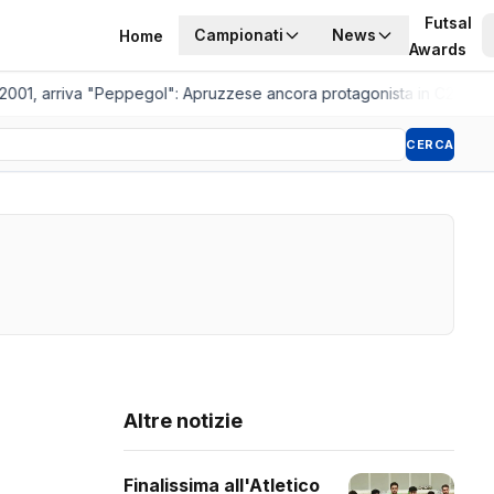
Futsal
Campionati
News
Home
Awards
2001, arriva "Peppegol": Apruzzese ancora protagonista in C2
•
Pisto
CERCA
Altre notizie
Finalissima all'Atletico