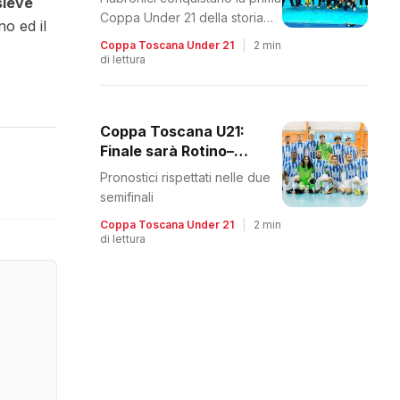
sieve
Coppa Under 21 della storia
no ed il
del futsal toscano. Battuto il
Coppa Toscana Under 21
|
2 min
Bagnolo
di lettura
Coppa Toscana U21:
Finale sarà Rotino–
Bagnolo
Pronostici rispettati nelle due
semifinali
Coppa Toscana Under 21
|
2 min
di lettura