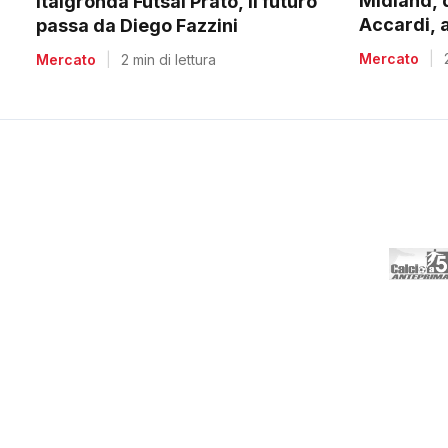
Midland, 
Italgronda Futsal Prato, il futuro
Accardi, 
passa da Diego Fazzini
Salvadori 
Mercato
|
Mercato
|
2 min di lettura