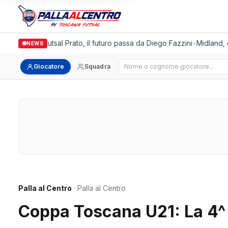
Italgronda Futsal Prato, il futuro passa da Diego Fazzini
•
Midland, d
NEWS
Cerca giocatore
Giocatore
Squadra
Palla al Centro
· Palla al Centro
Coppa Toscana U21: La 4^