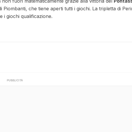
a non fuori matematicamente grazie alla vittoria del
Pontas
iombanti, che tiene aperti tutti i giochi. La tripletta di Peri
re i giochi qualificazione.
PUBBLICITÀ