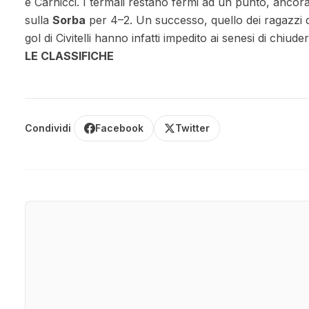
e Carnicci. I termali restano fermi ad un punto, ancor
sulla
Sorba
per 4–2. Un successo, quello dei ragazzi di P
gol di Civitelli hanno infatti impedito ai senesi di chiude
LE CLASSIFICHE
Condividi
Facebook
Twitter