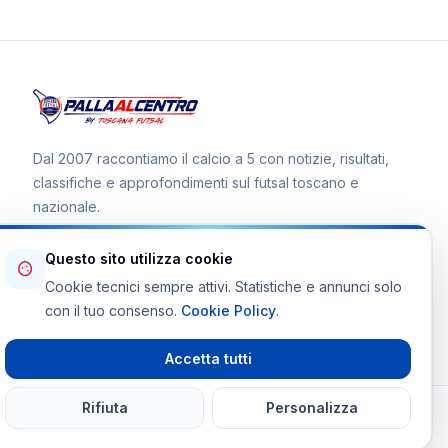
Dal 2007 raccontiamo il calcio a 5 con notizie, risultati,
classifiche e approfondimenti sul futsal toscano e
nazionale.
Questo sito utilizza cookie
Cookie tecnici sempre attivi. Statistiche e annunci solo
Canale WhatsApp
con il tuo consenso.
Cookie Policy
.
Telegram Toscana Futsal
Accetta tutti
Rifiuta
Personalizza
© 2026 Palla al Centro · Tutti i diritti riservati
Powered By
martinifrancesco.it