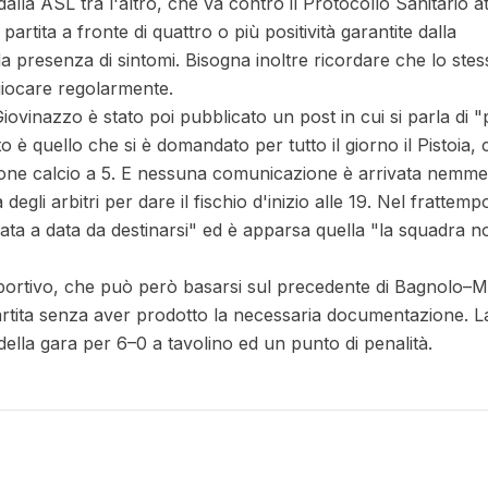
dalla ASL tra l'altro, che va contro il Protocollo Sanitario a
a partita a fronte di quattro o più positività garantite dalla
 da presenza di sintomi. Bisogna inoltre ricordare che lo ste
 giocare regolarmente.
iovinazzo è stato poi pubblicato un post in cui si parla di "p
to è quello che si è domandato per tutto il giorno il Pistoia,
sione calcio a 5. E nessuna comunicazione è arrivata nemm
gli arbitri per dare il fischio d'inizio alle 19. Nel frattemp
viata a data da destinarsi" ed è apparsa quella "la squadra n
Sportivo, che può però basarsi sul precedente di Bagnolo–
artita senza aver prodotto la necessaria documentazione. L
della gara per 6–0 a tavolino ed un punto di penalità.