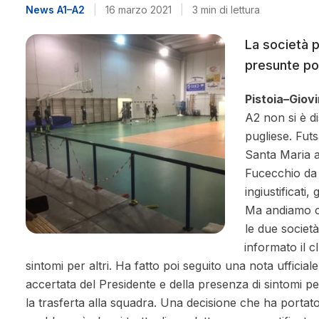
News A1–A2
|
16 marzo 2021
|
3 min di lettura
La società p
presunte pos
Pistoia–Giov
A2 non si è d
pugliese. Futs
Santa Maria a
Fucecchio da 
ingiustificati, g
Ma andiamo co
le due società
informato il c
sintomi per altri. Ha fatto poi seguito una nota ufficiale
accertata del Presidente e della presenza di sintomi p
la trasferta alla squadra. Una decisione che ha portato