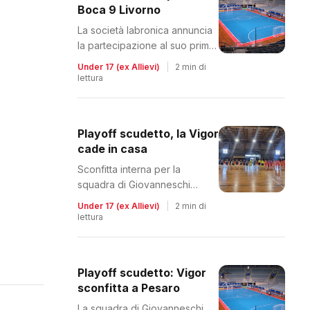
Boca 9 Livorno
La società labronica annuncia
la partecipazione al suo primo
campionato SGS
Under 17 (ex Allievi)
|
2 min di
lettura
Playoff scudetto, la Vigor
cade in casa
Sconfitta interna per la
squadra di Giovanneschi
contro il Bissuola
Under 17 (ex Allievi)
|
2 min di
lettura
Playoff scudetto: Vigor
sconfitta a Pesaro
La squadra di Giovanneschi