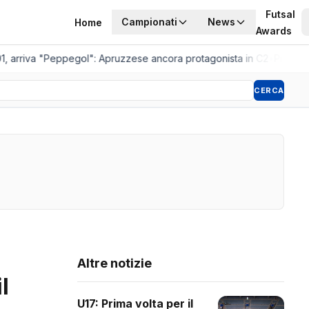
Futsal
Campionati
News
Home
Awards
1, arriva "Peppegol": Apruzzese ancora protagonista in C2
•
Pistoia 
CERCA
Altre notizie
l
U17: Prima volta per il