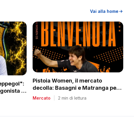
Vai alla home
Pistoia Women, il mercato
Peppegol":
decolla: Basagni e Matranga per il
gonista in
nuovo corso di Nico Lami
Mercato
|
2 min di lettura