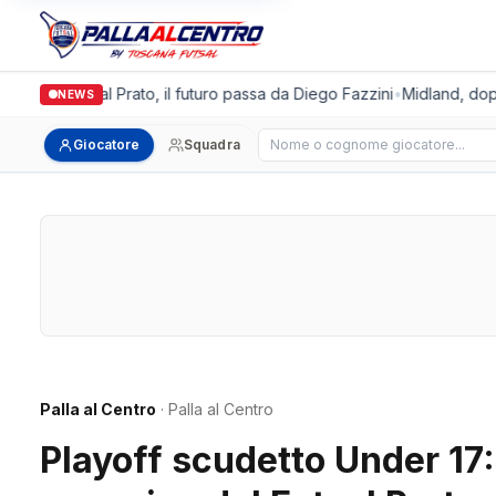
algronda Futsal Prato, il futuro passa da Diego Fazzini
•
Midland, doppi
NEWS
Cerca giocatore
Giocatore
Squadra
Palla al Centro
· Palla al Centro
Playoff scudetto Under 17: