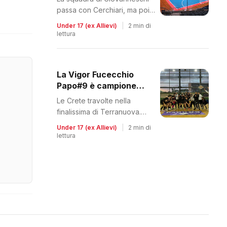
passa con Cerchiari, ma poi
subisce la rimonta
Under 17 (ex Allievi)
|
2 min di
lettura
La Vigor Fucecchio
Papo#9 è campione
regionale
Le Crete travolte nella
finalissima di Terranuova.
Secondo successo negli ultimi
Under 17 (ex Allievi)
|
2 min di
tre anni
lettura