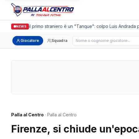
Casalguidi, il primo straniero è un "Tanque": colpo Luis Andrada per
NEWS
Cerca giocatore
Giocatore
Squadra
Palla al Centro
· Palla al Centro
Firenze, si chiude un'epo