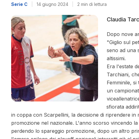
Serie C
|
14 giugno 2024
|
2 min di lettura
Claudia Tarc
Dopo nove a
"Giglio sul pe
seno ad una s
altissimi.
Era l'estate 
Tarchiani, ch
Femminile, si t
un campionato
viceallenatri
sfiorata addir
in coppa con Scarpellini, la decisione di riprendere in
promozione nel nazionale. L'anno scorso vincendo la 
perdendo lo spareggio promozione, dopo un altro pri