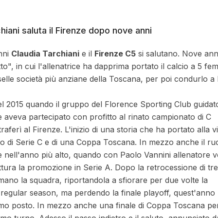
hiani saluta il Firenze dopo nove anni
nni
Claudia Tarchiani
e il
Firenze C5
si salutano. Nove anni
tto", in cui l'allenatrice ha dapprima portato il calcio a 5 fem
elle società più anziane della Toscana, per poi condurlo a l
del 2015 quando il gruppo del Florence Sporting Club guidat
e aveva partecipato con profitto al rinato campionato di C
raferì al Firenze. L'inizio di una storia che ha portato alla vi
 di Serie C e di una Coppa Toscana. In mezzo anche il ruo
ce nell'anno più alto, quando con Paolo Vannini allenatore 
ittura la promozione in Serie A. Dopo la retrocessione di tre
 mano la squadra, riportandola a sfiorare per due volte la
regular season, ma perdendo la finale playoff, quest'anno
mo posto. In mezzo anche una finale di Coppa Toscana pe