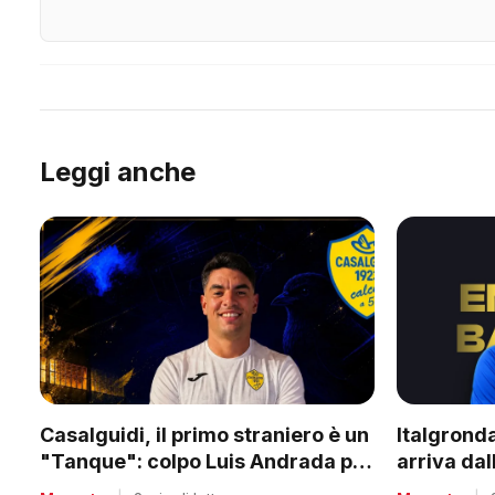
Leggi anche
Casalguidi, il primo straniero è un
Italgronda
"Tanque": colpo Luis Andrada per
arriva dal
il debutto in C1
nuovo lea