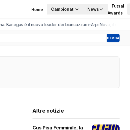
Futsal
Campionati
News
Home
Awards
ina: Banegas è il nuovo leader dei biancazzurri
•
Arpi Nova, il colpo del
CERCA
Altre notizie
Cus Pisa Femminile, la