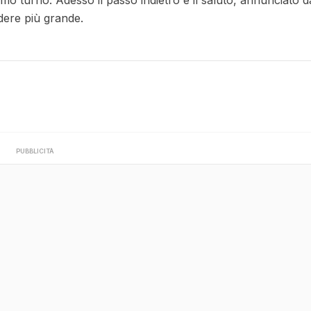
rimo turno. Adesso il passo indietro e il saluto, annunciato d
dere più grande.
PUBBLICITÀ