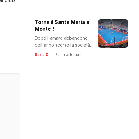
al club
Torna il Santa Maria a
Monte!!
Dopo l'amaro abbandono
dell'anno scorso la società
pisana riparte da un nuovo
Serie C
|
2 min di lettura
gruppo