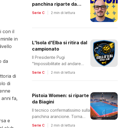
panchina riparte da
Tommaso Iaquinta
Serie C
|
2 min di lettura
 con il
minile in
L'Isola d'Elba si ritira dal
ivello
campionato
Il Presidente Pugi
o da
"Impossibilitate ad andare
avanti"
Serie C
|
2 min di lettura
ttoria di
lo di
venne
Pistoia Women: si riparte
 anni fa,
da Biagini
Il tecnico confermatissimo sulla
panchina arancione. Torna
rsa e
Carlesi come DS
Serie C
|
2 min di lettura