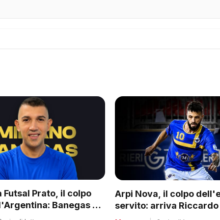
 Futsal Prato, il colpo
Arpi Nova, il colpo dell'
l'Argentina: Banegas è il
servito: arriva Riccardo B
der dei biancazzurri
dei bomber toscani