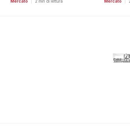
Mercato
|
2 min di lettura
Mercato
|