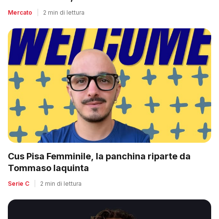
Mercato
|
2 min di lettura
Cus Pisa Femminile, la panchina riparte da
Tommaso Iaquinta
Serie C
|
2 min di lettura