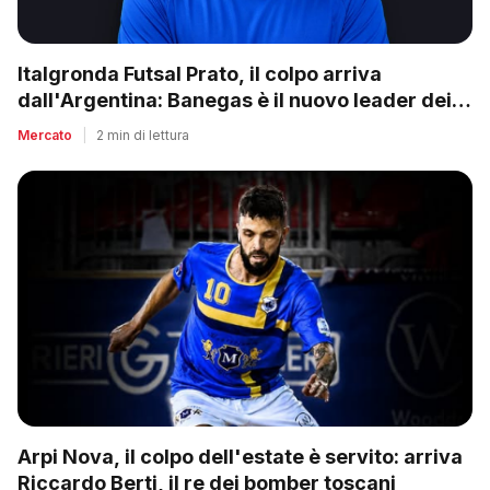
Italgronda Futsal Prato, il colpo arriva
dall'Argentina: Banegas è il nuovo leader dei
biancazzurri
Mercato
|
2 min di lettura
Arpi Nova, il colpo dell'estate è servito: arriva
Riccardo Berti, il re dei bomber toscani