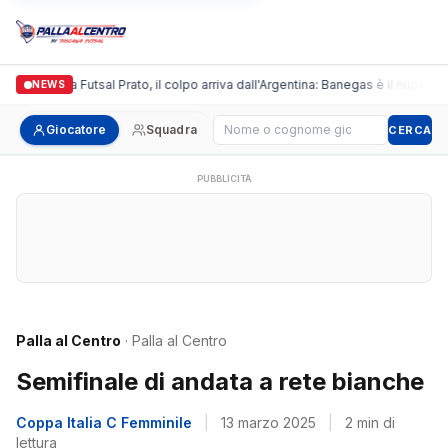
Italgronda Futsal Prato, il colpo arriva dall'Argentina: Banegas è il nuovo lea
NEWS
Cerca giocatore
Giocatore
Squadra
CERCA
PUBBLICITÀ
Palla al Centro
· Palla al Centro
Semifinale di andata a rete bianche
Coppa Italia C Femminile
|
13 marzo 2025
|
2 min di
lettura