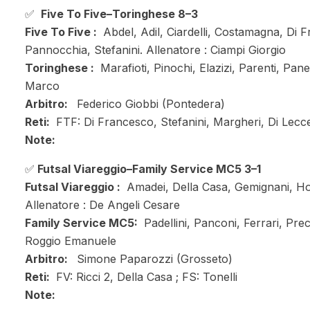
✅
Five To Five–Toringhese 8–3
Five To Five :
Abdel, Adil, Ciardelli, Costamagna, Di 
Pannocchia, Stefanini. Allenatore : Ciampi Giorgio
Toringhese :
Marafioti, Pinochi, Elazizi, Parenti, Pa
Marco
Arbitro:
Federico Giobbi (Pontedera)
Reti:
FTF: Di Francesco, Stefanini, Margheri, Di Lecce
Note:
✅
Futsal Viareggio–Family Service MC5 3–1
Futsal Viareggio :
Amadei, Della Casa, Gemignani, Houm
Allenatore : De Angeli Cesare
Family Service MC5:
Padellini, Panconi, Ferrari, Prec
Roggio Emanuele
Arbitro:
Simone Paparozzi (Grosseto)
Reti:
FV: Ricci 2, Della Casa ; FS: Tonelli
Note: