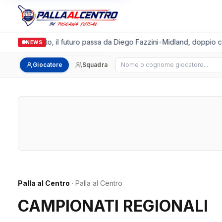
da Futsal Prato, il futuro passa da Diego Fazzini
•
Midland, doppio colp
NEWS
Cerca giocatore
Giocatore
Squadra
Palla al Centro
· Palla al Centro
CAMPIONATI REGIONALI