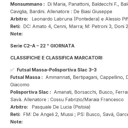
Monsummano :
Di Maria, Panattoni, Baldecchi F., Bal
Caviglia, Bardini. Allenatore : De Biasi Giuseppe
Arbitro:
Leonardo Labruna (Pontedera) e Alessio Piff
Reti:
DC: Amato 4, Cenni, Marra; M: Petroni 3, Doni 2
Note:
Serie C2–A – 22 ^ GIORNATA
CLASSIFICHE E CLASSIFICA MARCATORI
✅
Futsal Massa–Polisportiva Slac 3–3
Futsal Massa :
Ammannati, Bertipagani, Cappellino, De
Giacomo
Polisportiva Slac :
Amanati, Borsacchi, Busco, Ferrar
Savà. Allenatore : Cossu Fabrizio/Maraia Francesco
Arbitro:
Pasquale De Lucia (Pistoia)
Reti:
FM: De Angeli 2, Mussi ; PS: Busco, Savá, Garc
Note: