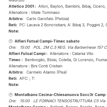
Maurizio
Atletico 2001 :
Allori, Baylon, Bambini, Bibaj, Cicero, 
Allenatore : Vitale Tommaso
Arbitro:
Carlo Garofalo (Pistoia)
Reti:
PC: Lacava 2 Boncristiani; A: Bibaj 3, Poggini 2, G
Note:
🕑
Alfieri Futsal Campi–Timec sabato
Ore: 15:00 POL. 2M C.5 REG. Via Barberinese 157 C
Alfieri Futsal Campi :
Allenatore : Catania Vito
Timec :
Bentivoglio, Bloisi, Colella, Di Lorenzo, Fiuma
Allenatore : Bini Conti Cristian
Arbitro:
Carmelo Alaimo (Pisa)
Reti:
AFC: ; T:
Note:
🕑
Montalbano Cecina–Chiesanuova Socc3r Camp 
Ore: 15:00 LE FORNACI TENSOSTRUTTURA C5 Via de