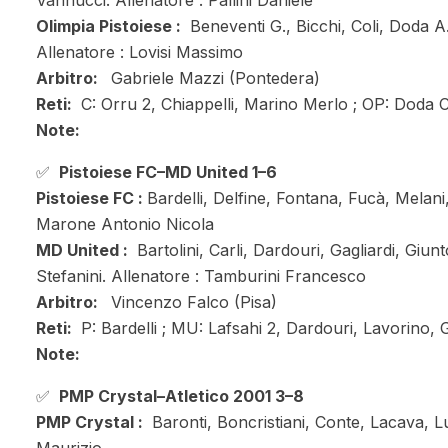
Vannucci. Allenatore : Pallini Daniele
Olimpia Pistoiese :
Beneventi G., Bicchi, Coli, Doda A.,
Allenatore : Lovisi Massimo
Arbitro:
Gabriele Mazzi (Pontedera)
Reti:
C: Orru 2, Chiappelli, Marino Merlo ; OP: Doda 
Note:
✅
Pistoiese FC–MD United 1–6
Pistoiese FC :
Bardelli, Delfine, Fontana, Fucà, Melan
Marone Antonio Nicola
MD United :
Bartolini, Carli, Dardouri, Gagliardi, Giun
Stefanini. Allenatore : Tamburini Francesco
Arbitro:
Vincenzo Falco (Pisa)
Reti:
P: Bardelli ; MU: Lafsahi 2, Dardouri, Lavorino,
Note:
✅
PMP Crystal–Atletico 2001 3–8
PMP Crystal :
Baronti, Boncristiani, Conte, Lacava, Lu