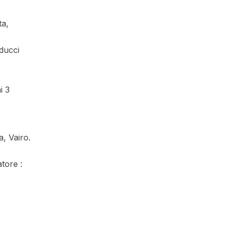
ta,
nducci
i 3
, Vairo.
atore :