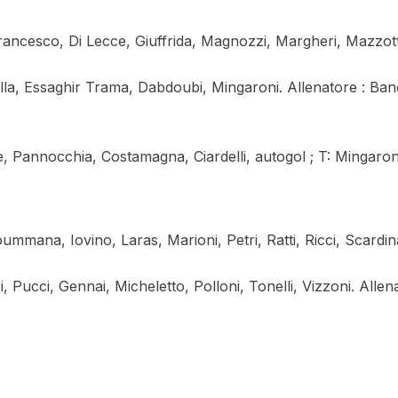
Francesco, Di Lecce, Giuffrida, Magnozzi, Margheri, Mazzot
nella, Essaghir Trama, Dabdoubi, Mingaroni. Allenatore : Ba
, Pannocchia, Costamagna, Ciardelli, autogol ; T: Mingaron
mana, Iovino, Laras, Marioni, Petri, Ratti, Ricci, Scardina
i, Pucci, Gennai, Micheletto, Polloni, Tonelli, Vizzoni. Allen