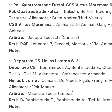
✅
Pol. Quattrostrade Futsal–CSS Virtus Maremma 9
Pol. Quattrostrade Futsal :
Balestri, Bertelli, Boldrin
Terrestre. Allenatore : Butta Andrea/Nudi Valerio
CSS Virtus Maremma :
Ammalati, El Ammar, Galli, Pag
Gabriele
Arbitro:
Jacopo Tedeschi (Carrara)
Reti:
PQF: Lebbaraa 7, Crecchi, Marzouk ; VM: Amma
Note:
✅
Deportivo C5–Hellas Livorno 6–3
Deportivo C5 :
Benhimouda A., Benhimouda Z., Chouhb
Ticli K., Ticli M. Allenatore : Cofrancesco Armando
Hellas Livorno :
Censale, De Nipoti, Figoli, Frangini, Ma
Allenatore : Voir Matteo
Arbitro:
Maurizio Teora (Empoli)
Reti:
D: Benhimouda Z., Benhimouda A , Ticli K., Matteol
Note: