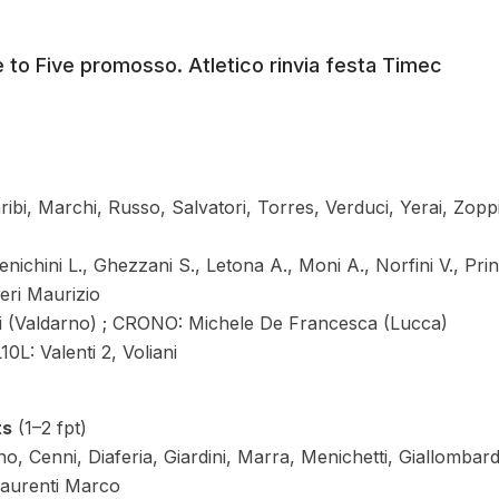
 to Five promosso. Atletico rinvia festa Timec
ribi, Marchi, Russo, Salvatori, Torres, Verduci, Yerai, Zopp
enichini L., Ghezzani S., Letona A., Moni A., Norfini V., Pri
tieri Maurizio
i (Valdarno) ; CRONO: Michele De Francesca (Lucca)
0L: Valenti 2, Voliani
ts
(1–2 fpt)
, Cenni, Diaferia, Giardini, Marra, Menichetti, Giallombar
/Laurenti Marco