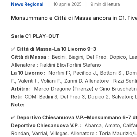
News Regionali
|
10 aprile 2025
|
9 min di lettura
Monsummano e Città di Massa ancora in C1. Five
Serie C1 PLAY–OUT
✅
Città di Massa–La 10 Livorno 9–3
Città di Massa :
Bedini, Biagini, Del Freo, Dopico, Laa
Allenatore : Fialdini Elio/Fortini Stefano
La 10 Livorno :
Norfini F:, Pacifico J., Bottoni S., Dom
F., Valenti I., Voliani F., Zanni D. Allenatore : Rizzi Sen
Arbitro:
Marco Dragone (Firenze) e Gino Bruschetin
Reti:
CDM: Bedini 3, Del Freo 3, Dopico 2, Salvatori; L1
Note:
✅ Deportivo Chiesanuova V.P.–Monsummano 6–7 d
Deportivo Chiesanuova V.P. :
Abarca, Amato, Califano
Rondan, Varrial, Villegas. Allenatore : Toria Maurizio