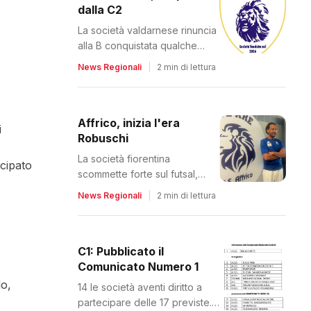
dalla C2
La società valdarnese rinuncia
alla B conquistata qualche
mese fa. Il comunicato del club
News Regionali
|
2 min di lettura
Affrico, inizia l'era
i
Robuschi
La società fiorentina
ncipato
scommette forte sul futsal,
ampliando il proprio progetto
News Regionali
|
2 min di lettura
C1: Pubblicato il
Comunicato Numero 1
do,
14 le società aventi diritto a
partecipare delle 17 previste.