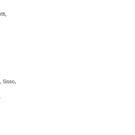
tti,
 Sisso,
.