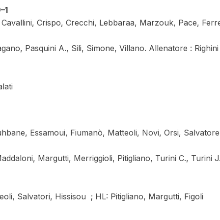
–1
i, Cavallini, Crispo, Crecchi, Lebbaraa, Marzouk, Pace, Ferre
ano, Pasquini A., Sili, Simone, Villano. Allenatore : Righini
lati
ane, Essamoui, Fiumanò, Matteoli, Novi, Orsi, Salvatore,
ddaloni, Margutti, Merriggioli, Pitigliano, Turini C., Turini J
i, Salvatori, Hissisou ; HL: Pitigliano, Margutti, Figoli