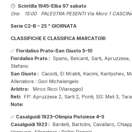
🕑
Scintilla 1945–Elba 97 sabato
Ore: 15:00 PALESTRA PESENTI Via Moro 1 CASCINA
Serie C2–B – 25 ^ GIORNATA
CLASSIFICHE E CLASSIFICA MARCATORI
✅
Fiordaliso Prato–San Giusto 5–10
Fiordaliso Prato :
Spano, Belcanti, Sarti, Apruzzese, Ri
Stefano
San Giusto :
Caciolli, El Mrabti, Kacimi, Kantyshev, Ma
Allenatore : Gori Michelangelo
Arbitro:
Mirco Ricci (Viareggio)
Reti:
FP: Apruzzese 2, Sarti 2, Ponti; SG: Meli 3, Tar
Note:
✅
Casalguidi 1923–Olimpia Pistoiese 4–5
Casalguidi 1923 :
Bardelli, Bartolini, Cavallaro, Chiap