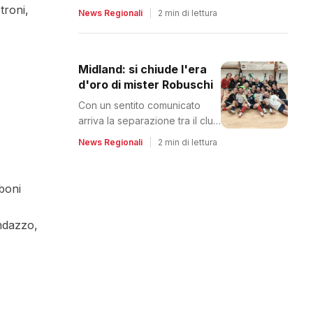
Due spariscono e una riparte
troni,
News Regionali
|
2 min di lettura
dalla C2
Midland: si chiude l'era
d'oro di mister Robuschi
Con un sentito comunicato
arriva la separazione tra il club
e il tecnico
News Regionali
|
2 min di lettura
boni
ndazzo,