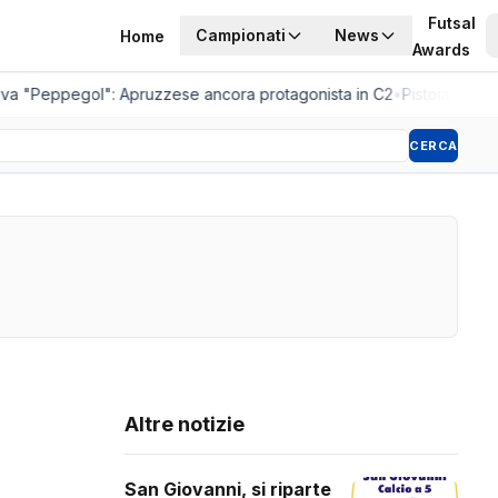
Futsal
Campionati
News
Home
Awards
iva "Peppegol": Apruzzese ancora protagonista in C2
•
Pistoia Women,
CERCA
Altre notizie
San Giovanni, si riparte