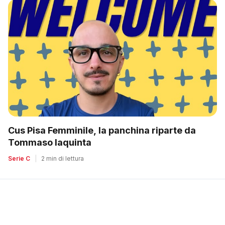
Cus Pisa Femminile, la panchina riparte da
Tommaso Iaquinta
Serie C
|
2 min di lettura