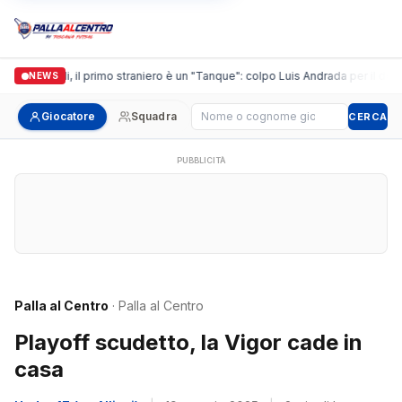
Casalguidi, il primo straniero è un "Tanque": colpo Luis Andrada per il debutt
NEWS
Cerca giocatore
Giocatore
Squadra
CERCA
PUBBLICITÀ
Palla al Centro
· Palla al Centro
Playoff scudetto, la Vigor cade in
casa