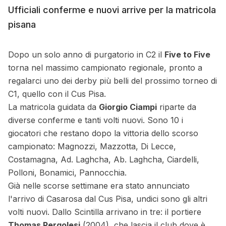
Ufficiali conferme e nuovi arrive per la matricola
pisana
Dopo un solo anno di purgatorio in C2 il
Five to Five
torna nel massimo campionato regionale, pronto a
regalarci uno dei derby più belli del prossimo torneo di
C1, quello con il Cus Pisa.
La matricola guidata da
Giorgio Ciampi
riparte da
diverse conferme e tanti volti nuovi. Sono 10 i
giocatori che restano dopo la vittoria dello scorso
campionato: Magnozzi, Mazzotta, Di Lecce,
Costamagna, Ad. Laghcha, Ab. Laghcha, Ciardelli,
Polloni, Bonamici, Pannocchia.
Già nelle scorse settimane era stato annunciato
l'arrivo di Casarosa dal Cus Pisa, undici sono gli altri
volti nuovi. Dallo Scintilla arrivano in tre: il portiere
Thomas Pergolesi
(2004), che lascia il club dove è