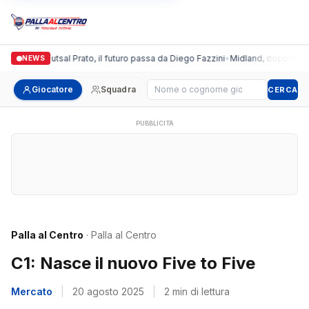
Italgronda Futsal Prato, il futuro passa da Diego Fazzini
•
Midland, doppio colpo
NEWS
Cerca giocatore
Giocatore
Squadra
CERCA
PUBBLICITÀ
Palla al Centro
· Palla al Centro
C1: Nasce il nuovo Five to Five
Mercato
|
20 agosto 2025
|
2 min di lettura