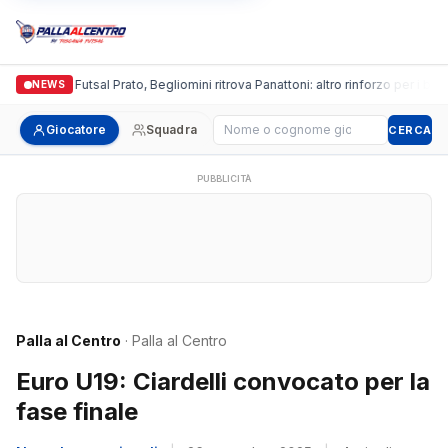
Italgronda Futsal Prato, Begliomini ritrova Panattoni: altro rinforzo per i bianc
NEWS
Cerca giocatore
Giocatore
Squadra
CERCA
PUBBLICITÀ
Palla al Centro
· Palla al Centro
Euro U19: Ciardelli convocato per la
fase finale