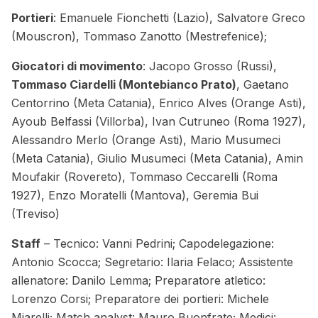
Portieri
: Emanuele Fionchetti (Lazio), Salvatore Greco
(Mouscron), Tommaso Zanotto (Mestrefenice);
Giocatori di movimento
: Jacopo Grosso (Russi),
Tommaso Ciardelli (Montebianco Prato)
, Gaetano
Centorrino (Meta Catania), Enrico Alves (Orange Asti),
Ayoub Belfassi (Villorba), Ivan Cutruneo (Roma 1927),
Alessandro Merlo (Orange Asti), Mario Musumeci
(Meta Catania), Giulio Musumeci (Meta Catania), Amin
Moufakir (Rovereto), Tommaso Ceccarelli (Roma
1927), Enzo Moratelli (Mantova), Geremia Bui
(Treviso)
Staff
– Tecnico: Vanni Pedrini; Capodelegazione:
Antonio Scocca; Segretario: Ilaria Felaco; Assistente
allenatore: Danilo Lemma; Preparatore atletico:
Lorenzo Corsi; Preparatore dei portieri: Michele
Miarelli; Match analyst: Mauro Buonfrate; Medici: