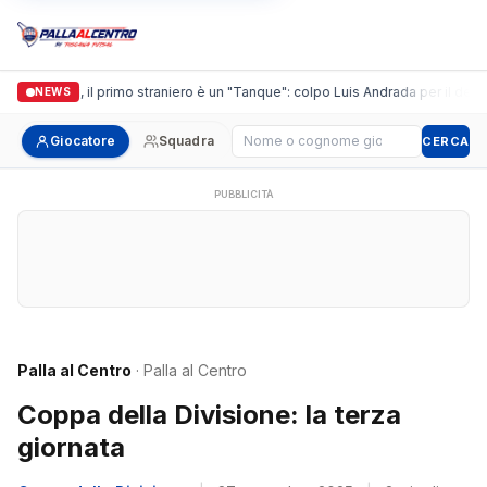
Casalguidi, il primo straniero è un "Tanque": colpo Luis Andrada per il debutt
NEWS
Cerca giocatore
Giocatore
Squadra
CERCA
PUBBLICITÀ
Palla al Centro
· Palla al Centro
Coppa della Divisione: la terza
giornata