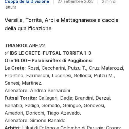
Coppa della Divisione
|
27 settembre 2025
|
2 min di
lettura
Versilia, Torrita, Arpi e Mattagnanese a caccia
della qualificazione
TRIANGOLARE 22
✅ IBS LE CRETE–FUTSAL TORRITA 1–3
Ore 16.00 – Palabisniflex di Poggibonsi
Le Crete:
Rossi, Ceccherini, Putzu T., Cruz Materozzi,
Frontino, Farmeschi, Lucchesi, Bellocci, Putzu M.,
Senesi, Martinez.
Allenatore: Andrea Bernardini
Futsal Torrita:
Callegari, Dedja; Brandini, Derzaj,
Benabia, Fadiga, Semedo, Gningue, Genovesi,
Amadori, Doricchi, Tiago Azevedo.
Allenatore: Simone Ranaldo
Arbitri:
Ujkaj di Foligno e Colombo di Perugia; Crono: