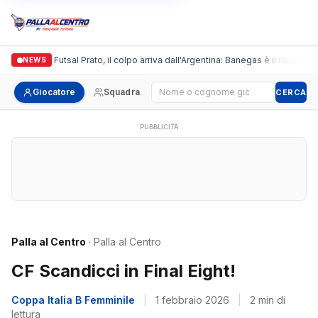
Italgronda Futsal Prato, il colpo arriva dall'Argentina: Banegas è il nuovo lea
NEWS
Cerca giocatore
Giocatore
Squadra
CERCA
PUBBLICITÀ
Palla al Centro
· Palla al Centro
CF Scandicci in Final Eight!
Coppa Italia B Femminile
|
1 febbraio 2026
|
2 min di
lettura