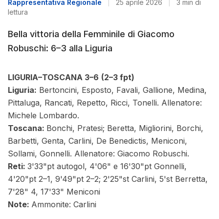
Rappresentativa Regionale
|
25 aprile 2026
|
3 min di
lettura
Bella vittoria della Femminile di Giacomo
Robuschi: 6–3 alla Liguria
LIGURIA–TOSCANA 3–6
(2–3 fpt)
Liguria:
Bertoncini, Esposto, Favali, Gallione, Medina,
Pittaluga, Rancati, Repetto, Ricci, Tonelli. Allenatore:
Michele Lombardo.
Toscana:
Bonchi, Pratesi; Beretta, Migliorini, Borchi,
Barbetti, Genta, Carlini, De Benedictis, Meniconi,
Sollami, Gonnelli. Allenatore: Giacomo Robuschi.
Reti:
3'33"pt autogol, 4'06" e 16'30"pt Gonnelli,
4'20"pt 2–1, 9'49"pt 2–2; 2'25"st Carlini, 5'st Berretta,
7'28" 4, 17'33" Meniconi
Note:
Ammonite: Carlini