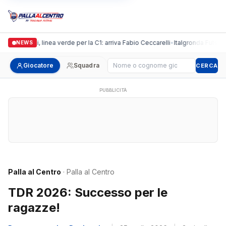
Casalguidi, linea verde per la C1: arriva Fabio Ceccarelli
•
Italgronda Futsal Pr
NEWS
Cerca giocatore
Giocatore
Squadra
CERCA
PUBBLICITÀ
Palla al Centro
· Palla al Centro
TDR 2026: Successo per le
ragazze!