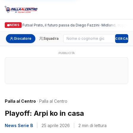
Italgronda Futsal Prato, il futuro passa da Diego Fazzini
•
Midland, doppio colp
NEWS
Cerca giocatore
Giocatore
Squadra
CERCA
PUBBLICITÀ
Palla al Centro
· Palla al Centro
Playoff: Arpi ko in casa
News Serie B
|
25 aprile 2026
|
2 min di lettura