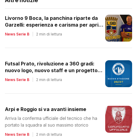
Altre notizie
Livorno 9 Boca, la panchina riparte da
Garzelli: esperienza e carisma per aprire
un nuovo ciclo
News Serie B
|
2 min di lettura
Futsal Prato, rivoluzione a 360 gradi:
nuovo logo, nuovo staff e un progetto
tutto da rilanciare
News Serie B
|
2 min di lettura
Arpi e Roggio si va avanti insieme
Arriva la conferma ufficiale del tecnico che ha
portato la squadra al suo massimo storico
News Serie B
|
2 min di lettura