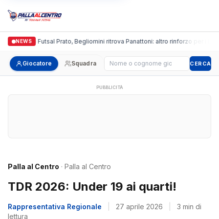
Italgronda Futsal Prato, Begliomini ritrova Panattoni: altro rinforzo per i bianc
NEWS
Cerca giocatore
Giocatore
Squadra
CERCA
PUBBLICITÀ
Palla al Centro
· Palla al Centro
TDR 2026: Under 19 ai quarti!
Rappresentativa Regionale
|
27 aprile 2026
|
3 min di
lettura