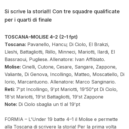
Si scrive la storia!!! Con tre squadre qualificate
per i quarti di finale
TOSCANA–MOLISE 4–2
(2–1 fpt)
Toscana:
Pavanello, Hancu; Di Ciolo, El Brakzi,
Lleshi, Battagliotti, Riillo, Minneci, Mariotti, Ilardi, El
Bassraoui, Pugliese.
Allenatore: Ivan Affibiato.
Molise:
Cinelli, Cutone, Cesare, Sangare, Zappone,
Valiante, Di Genova, Incollingo, Matteo, Moscatiello, Di
Iorio, Marcantuono. Allenatore: Marco Sanginario.
Reti:
7'pt Incollingo, 9'pt Mariotti, 19'50"pt Di Ciolo,
18'st Mariotti, 19'st Battagliotti, 19'st Zappone
Note:
Di Ciolo sbaglia un tl al 19'pt
FORMIA – L'Under 19 batte 4–1 il Molise e permette
alla Toscana di scrivere la storia! Per la prima volta