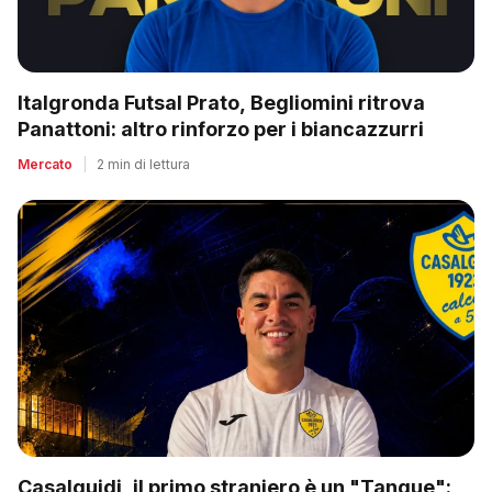
Italgronda Futsal Prato, Begliomini ritrova
Panattoni: altro rinforzo per i biancazzurri
Mercato
|
2 min di lettura
Casalguidi, il primo straniero è un "Tanque":