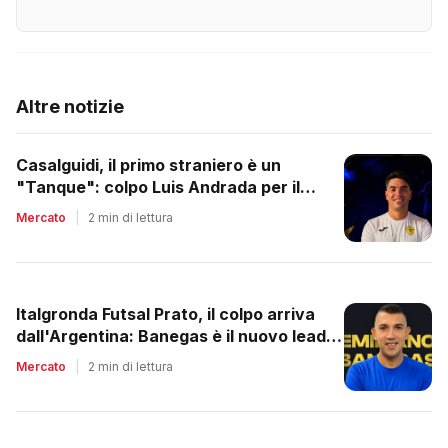
Altre notizie
Casalguidi, il primo straniero è un
"Tanque": colpo Luis Andrada per il
debutto in C1
Mercato
|
2 min di lettura
Italgronda Futsal Prato, il colpo arriva
dall'Argentina: Banegas è il nuovo leader
dei biancazzurri
Mercato
|
2 min di lettura