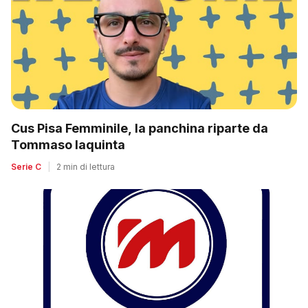
Cus Pisa Femminile, la panchina riparte da
Tommaso Iaquinta
Serie C
|
2 min di lettura