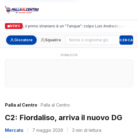
Casalguidi, il primo straniero è un "Tanque": colpo Luis Andrada per il debutt
NEWS
Cerca giocatore
Giocatore
Squadra
CERCA
PUBBLICITÀ
Palla al Centro
· Palla al Centro
C2: Fiordaliso, arriva il nuovo DG
Mercato
|
7 maggio 2026
|
3 min di lettura