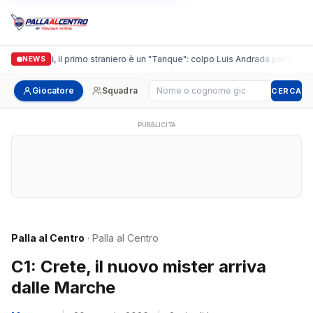
Casalguidi, il primo straniero è un "Tanque": colpo Luis Andrada per il debutt
NEWS
Cerca giocatore
Giocatore
Squadra
CERCA
PUBBLICITÀ
Palla al Centro
· Palla al Centro
C1: Crete, il nuovo mister arriva
dalle Marche