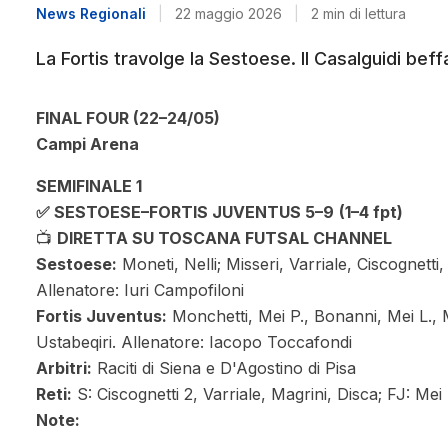
News Regionali
|
22 maggio 2026
|
2 min di lettura
La Fortis travolge la Sestoese. Il Casalguidi beffa
FINAL FOUR (22–24/05)
Campi Arena
SEMIFINALE 1
✅ SESTOESE–FORTIS JUVENTUS 5–9
(1–4 fpt)
📺
DIRETTA SU TOSCANA FUTSAL CHANNEL
Sestoese:
Moneti, Nelli; Misseri, Varriale, Ciscognetti,
Allenatore: Iuri Campofiloni
Fortis Juventus:
Monchetti, Mei P., Bonanni, Mei L., Mar
Ustabeqiri. Allenatore: Iacopo Toccafondi
Arbitri:
Raciti di Siena e D'Agostino di Pisa
Reti:
S: Ciscognetti 2, Varriale, Magrini, Disca; FJ: Mei L
Note: