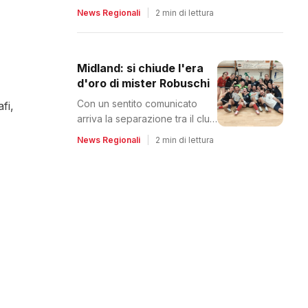
Due spariscono e una riparte
News Regionali
|
2 min di lettura
dalla C2
Midland: si chiude l'era
d'oro di mister Robuschi
Con un sentito comunicato
fi,
arriva la separazione tra il club
e il tecnico
News Regionali
|
2 min di lettura