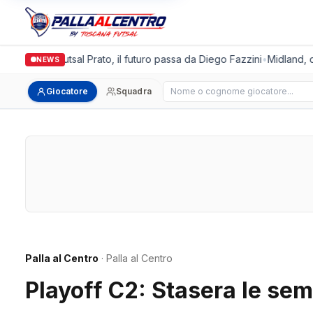
Italgronda Futsal Prato, il futuro passa da Diego Fazzini
•
Midland, do
NEWS
Cerca giocatore
Giocatore
Squadra
Palla al Centro
· Palla al Centro
Playoff C2: Stasera le semi