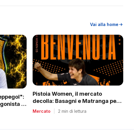
Vai alla home
Pistoia Women, il mercato
Peppegol":
decolla: Basagni e Matranga per il
gonista in
nuovo corso di Nico Lami
Mercato
|
2 min di lettura