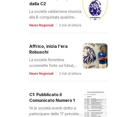
dalla C2
La società valdarnese rinuncia
alla B conquistata qualche
mese fa. Il comunicato del club
News Regionali
|
2 min di lettura
Affrico, inizia l'era
Robuschi
La società fiorentina
scommette forte sul futsal,
ampliando il proprio progetto
News Regionali
|
2 min di lettura
C1: Pubblicato il
Comunicato Numero 1
14 le società aventi diritto a
partecipare delle 17 previste.