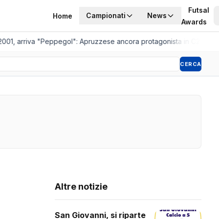
Futsal
Campionati
News
Home
Awards
2001, arriva "Peppegol": Apruzzese ancora protagonista in C2
•
Pisto
CERCA
Altre notizie
San Giovanni, si riparte