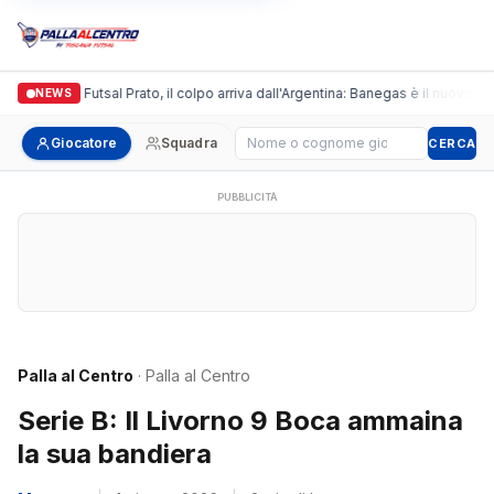
Italgronda Futsal Prato, il colpo arriva dall'Argentina: Banegas è il nuovo lea
NEWS
Cerca giocatore
Giocatore
Squadra
CERCA
PUBBLICITÀ
Palla al Centro
· Palla al Centro
Serie B: Il Livorno 9 Boca ammaina
la sua bandiera