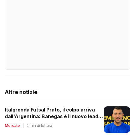
Altre notizie
Italgronda Futsal Prato, il colpo arriva
dall'Argentina: Banegas è il nuovo leader
dei biancazzurri
Mercato
|
2 min di lettura