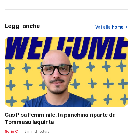
Leggi anche
Vai alla home
Cus Pisa Femminile, la panchina riparte da
Tommaso Iaquinta
Serie C
|
2 min di lettura