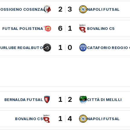
2
3
ROSSIGENO COSENZA
NAPOLI FUTSAL
6
1
FUTSAL POLISTENA
BOVALINO C5
1
0
CURLUBE REGALBUTO
CATAFORIO REGGIO 
1
2
BERNALDA FUTSAL
CITTÀ DI MELILLI
1
4
BOVALINO C5
NAPOLI FUTSAL