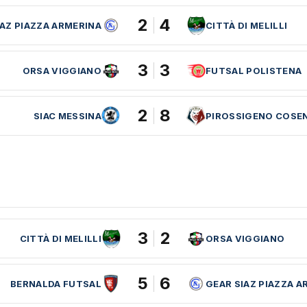
2
4
IAZ PIAZZA ARMERINA
CITTÀ DI MELILLI
3
3
ORSA VIGGIANO
FUTSAL POLISTENA
2
8
SIAC MESSINA
PIROSSIGENO COSE
3
2
CITTÀ DI MELILLI
ORSA VIGGIANO
5
6
BERNALDA FUTSAL
GEAR SIAZ PIAZZA A