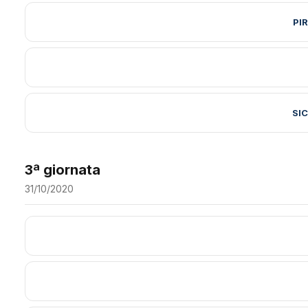
PI
SI
3ª giornata
31/10/2020