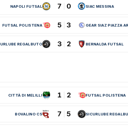
7
0
NAPOLI FUTSAL
SIAC MESSINA
5
3
FUTSAL POLISTENA
GEAR SIAZ PIAZZA A
3
2
CURLUBE REGALBUTO
BERNALDA FUTSAL
1
2
CITTÀ DI MELILLI
FUTSAL POLISTENA
7
5
BOVALINO C5
SICURLUBE REGALB