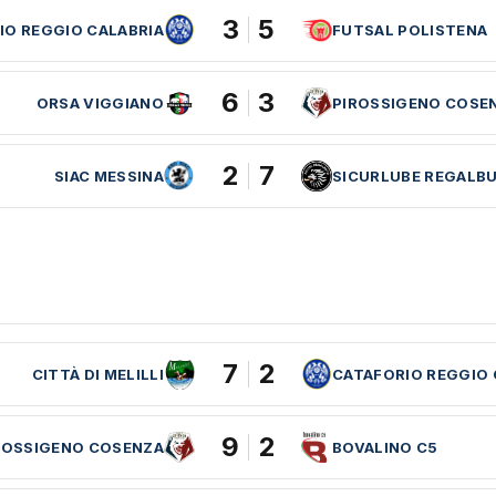
3
5
IO REGGIO CALABRIA
FUTSAL POLISTENA
6
3
ORSA VIGGIANO
PIROSSIGENO COSE
2
7
SIAC MESSINA
SICURLUBE REGALB
7
2
CITTÀ DI MELILLI
CATAFORIO REGGIO 
9
2
ROSSIGENO COSENZA
BOVALINO C5