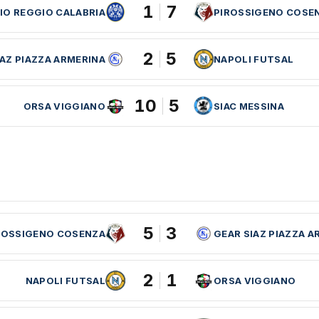
1
7
IO REGGIO CALABRIA
PIROSSIGENO COSE
2
5
IAZ PIAZZA ARMERINA
NAPOLI FUTSAL
10
5
ORSA VIGGIANO
SIAC MESSINA
5
3
ROSSIGENO COSENZA
GEAR SIAZ PIAZZA A
2
1
NAPOLI FUTSAL
ORSA VIGGIANO