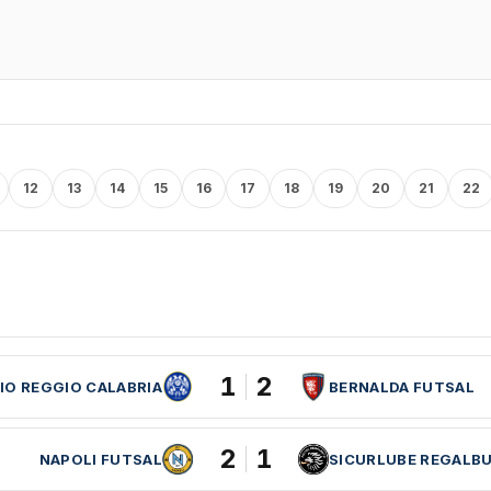
12
13
14
15
16
17
18
19
20
21
22
1
2
IO REGGIO CALABRIA
BERNALDA FUTSAL
2
1
NAPOLI FUTSAL
SICURLUBE REGALB