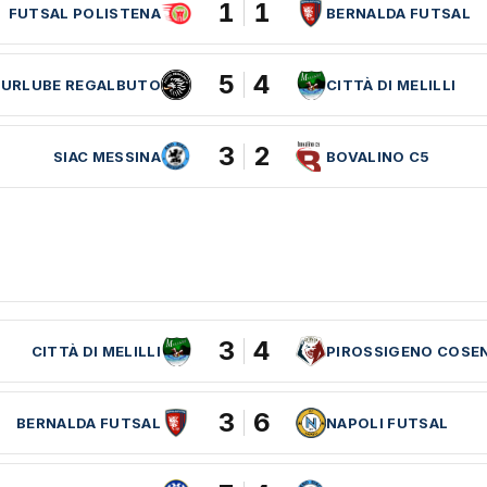
1
1
FUTSAL POLISTENA
BERNALDA FUTSAL
5
4
CURLUBE REGALBUTO
CITTÀ DI MELILLI
3
2
SIAC MESSINA
BOVALINO C5
3
4
CITTÀ DI MELILLI
PIROSSIGENO COSE
3
6
BERNALDA FUTSAL
NAPOLI FUTSAL