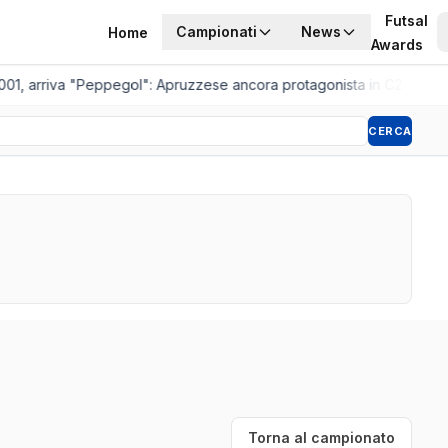
Futsal
Campionati
News
Home
Awards
01, arriva "Peppegol": Apruzzese ancora protagonista in C2
•
Pistoia
CERCA
Torna al campionato