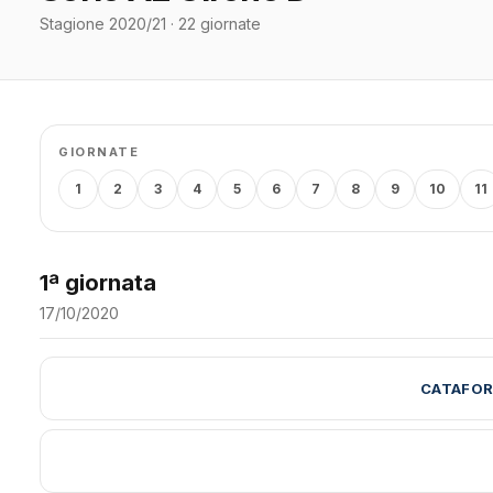
Stagione 2020/21 · 22 giornate
GIORNATE
1
2
3
4
5
6
7
8
9
10
11
1ª giornata
17/10/2020
CATAFOR