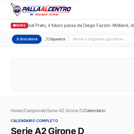
talgronda Futsal Prato, il futuro passa da Diego Fazzini
•
Midland, dop
NEWS
Cerca giocatore
Giocatore
Squadra
Home
/
Campionati
/
Serie A2 Girone D
/
Calendario
CALENDARIO COMPLETO
Serie A2 Girone D