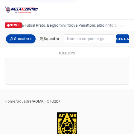
Italgronda Futsal Prato, Begliomini ritrova Panattoni: altro rinforzo per i bia
NEWS
Cerca giocatore
Giocatore
Squadra
CERCA
PUBBLICITÀ
Home
/
Squadre
/
AGMK FC (Uzb)