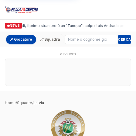
Casalguidi, il primo straniero è un "Tanque": colpo Luis Andrada per il debu
NEWS
Cerca giocatore
Giocatore
Squadra
CERCA
PUBBLICITÀ
Home
/
Squadre
/
Latvia