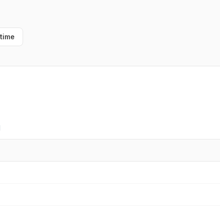
-time
I