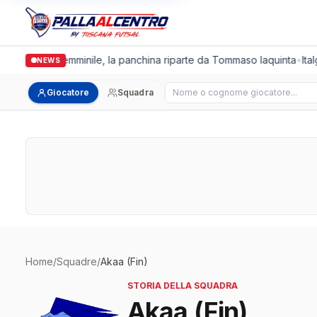
Cus Pisa Femminile, la panchina riparte da Tommaso Iaquinta
•
Ital
NEWS
Cerca giocatore
Giocatore
Squadra
Home
/
Squadre
/
Akaa (Fin)
STORIA DELLA SQUADRA
Akaa (Fin)