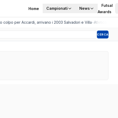
Futsal
Campionati
News
Home
Awards
 colpo per Accardi, arrivano i 2003 Salvadori e Villa
•
Atletico 2001,
CERCA