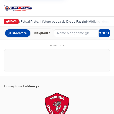
Italgronda Futsal Prato, il futuro passa da Diego Fazzini
•
Midland, doppio co
NEWS
Cerca giocatore
Giocatore
Squadra
CERCA
PUBBLICITÀ
Home
/
Squadre
/
Perugia