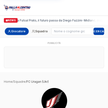
Italgronda Futsal Prato, il futuro passa da Diego Fazzini
•
Midland, doppio co
NEWS
Cerca giocatore
Giocatore
Squadra
CERCA
PUBBLICITÀ
Home
/
Squadre
/
FC Uragan (Ukr)