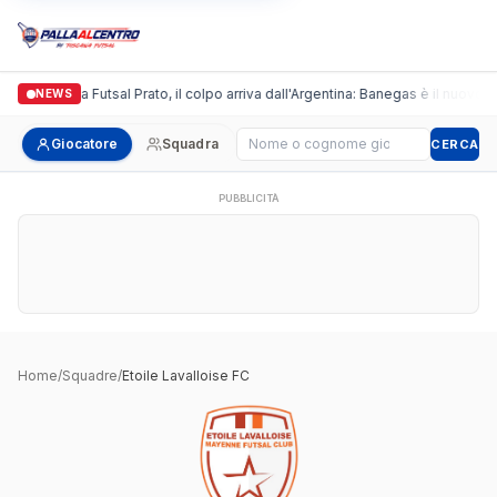
Italgronda Futsal Prato, il colpo arriva dall'Argentina: Banegas è il nuovo l
NEWS
Cerca giocatore
Giocatore
Squadra
CERCA
PUBBLICITÀ
Home
/
Squadre
/
Etoile Lavalloise FC