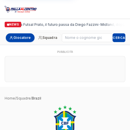
Italgronda Futsal Prato, il futuro passa da Diego Fazzini
•
Midland, doppio col
NEWS
Cerca giocatore
Giocatore
Squadra
CERCA
PUBBLICITÀ
Home
/
Squadre
/
Brazil