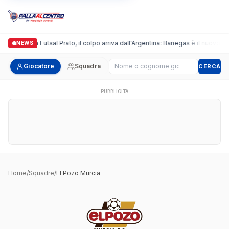
Italgronda Futsal Prato, il colpo arriva dall'Argentina: Banegas è il nuovo le
NEWS
Cerca giocatore
Giocatore
Squadra
CERCA
PUBBLICITÀ
Home
/
Squadre
/
El Pozo Murcia