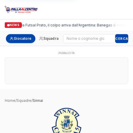
Italgronda Futsal Prato, il colpo arriva dall'Argentina: Banegas è il nuovo l
NEWS
Cerca giocatore
Giocatore
Squadra
CERCA
PUBBLICITÀ
Home
/
Squadre
/
Sinnai