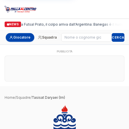
Italgronda Futsal Prato, il colpo arriva dall'Argentina: Banegas è il nuovo l
NEWS
Cerca giocatore
Giocatore
Squadra
CERCA
PUBBLICITÀ
Home
/
Squadre
/
Tasisat Daryaei (Irn)