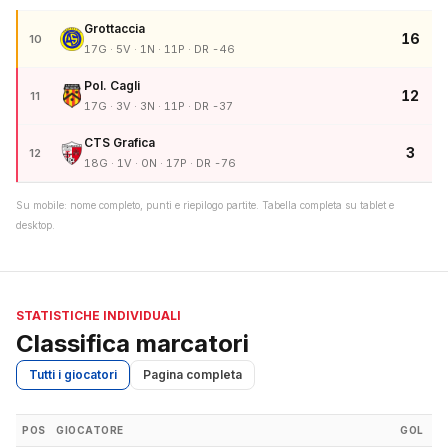
Grottaccia
16
10
17G · 5V · 1N · 11P · DR -46
Pol. Cagli
12
11
17G · 3V · 3N · 11P · DR -37
CTS Grafica
3
12
18G · 1V · 0N · 17P · DR -76
Su mobile: nome completo, punti e riepilogo partite. Tabella completa su tablet e
desktop.
STATISTICHE INDIVIDUALI
Classifica marcatori
Tutti i giocatori
Pagina completa
POS
GIOCATORE
GOL