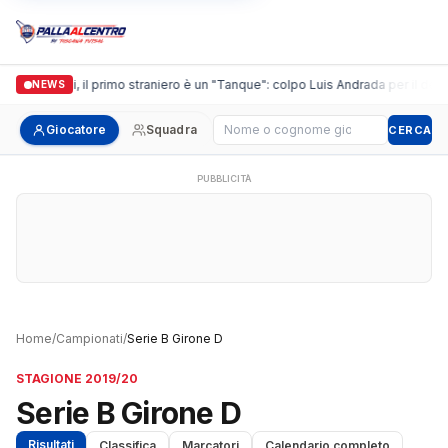
Casalguidi, il primo straniero è un "Tanque": colpo Luis Andrada per il debut
NEWS
Cerca giocatore
Giocatore
Squadra
CERCA
PUBBLICITÀ
Home
/
Campionati
/
Serie B Girone D
STAGIONE 2019/20
Serie B Girone D
Risultati
Classifica
Marcatori
Calendario completo