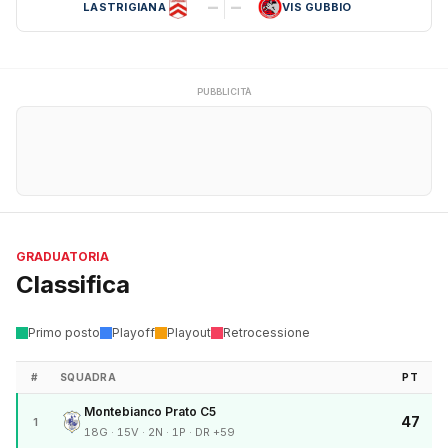
–
–
LASTRIGIANA
VIS GUBBIO
PUBBLICITÀ
GRADUATORIA
Classifica
Primo posto
Playoff
Playout
Retrocessione
#
SQUADRA
PT
Montebianco Prato C5
47
1
18G · 15V · 2N · 1P · DR +59