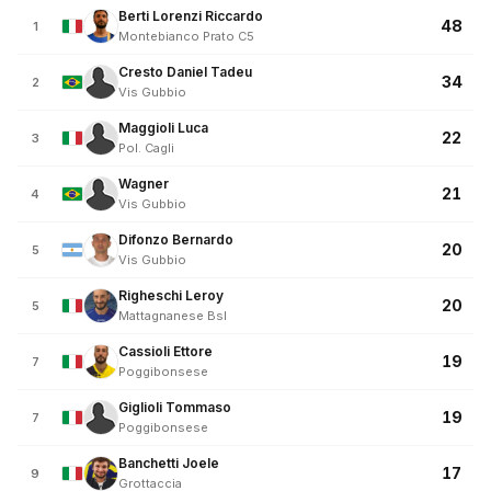
Berti Lorenzi Riccardo
48
1
Montebianco Prato C5
Cresto Daniel Tadeu
34
2
Vis Gubbio
Maggioli Luca
22
3
Pol. Cagli
Wagner
21
4
Vis Gubbio
Difonzo Bernardo
20
5
Vis Gubbio
Righeschi Leroy
20
5
Mattagnanese Bsl
Cassioli Ettore
19
7
Poggibonsese
Giglioli Tommaso
19
7
Poggibonsese
Banchetti Joele
17
9
Grottaccia