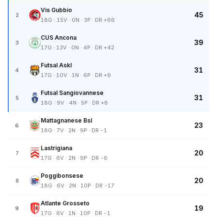
Vis Gubbio
45
2
18G · 15V · 0N · 3P · DR +66
CUS Ancona
39
3
17G · 13V · 0N · 4P · DR +42
Futsal Askl
31
4
17G · 10V · 1N · 6P · DR +9
Futsal Sangiovannese
31
5
18G · 9V · 4N · 5P · DR +8
Mattagnanese Bsl
23
6
18G · 7V · 2N · 9P · DR -1
Lastrigiana
20
7
17G · 6V · 2N · 9P · DR -6
Poggibonsese
20
8
18G · 6V · 2N · 10P · DR -17
Atlante Grosseto
19
9
17G · 6V · 1N · 10P · DR -1