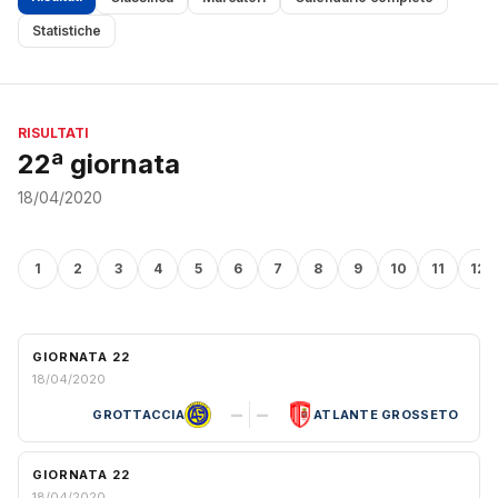
Statistiche
RISULTATI
22ª giornata
18/04/2020
1
2
3
4
5
6
7
8
9
10
11
12
GIORNATA 22
18/04/2020
–
–
GROTTACCIA
ATLANTE GROSSETO
GIORNATA 22
18/04/2020