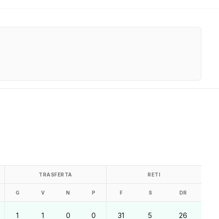
TRASFERTA
RETI
G
V
N
P
F
S
DR
1
1
0
0
31
5
26