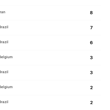
Iran
8
Brazil
7
Brazil
6
Belgium
3
Brazil
3
Belgium
2
Brazil
2