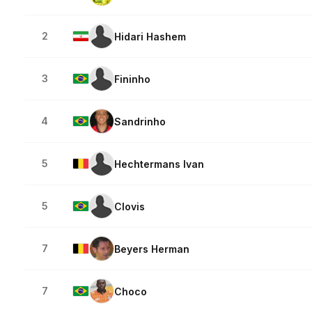
2
Hidari Hashem
3
Fininho
4
Sandrinho
5
Hechtermans Ivan
5
Clovis
7
Beyers Herman
7
Choco