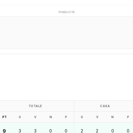
PUBBLICITÀ
TOTALE
CASA
PT
G
V
N
P
G
V
N
P
9
3
3
0
0
2
2
0
0