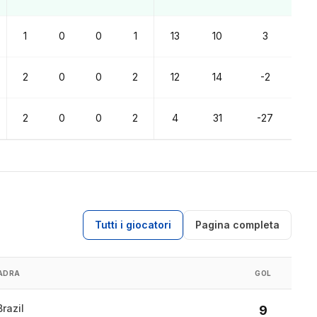
1
0
0
1
13
10
3
2
0
0
2
12
14
-2
2
0
0
2
4
31
-27
Tutti i giocatori
Pagina completa
ADRA
GOL
Brazil
9