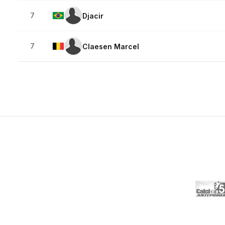
7
Djacir
7
Claesen Marcel