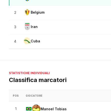
Belgium
2
Iran
3
Cuba
4
STATISTICHE INDIVIDUALI
Classifica marcatori
POS
GIOCATORE
1
Manoel Tobias