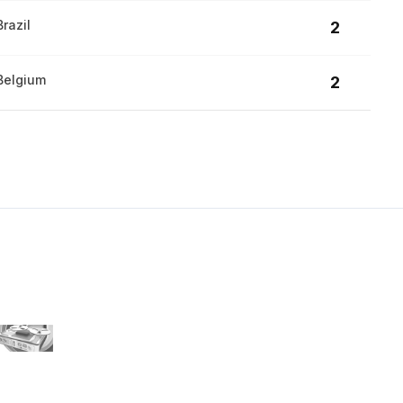
Brazil
2
Belgium
2