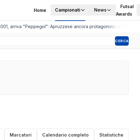
Futsal
Campionati
News
Home
Awards
001, arriva "Peppegol": Apruzzese ancora protagonista in C2
•
Pistoi
CERCA
Marcatori
Calendario completo
Statistiche