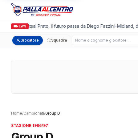
Italgronda Futsal Prato, il futuro passa da Diego Fazzini
•
Midland, do
NEWS
Cerca giocatore
Giocatore
Squadra
Home
/
Campionati
/
Group D
STAGIONE 1996/97
Group D