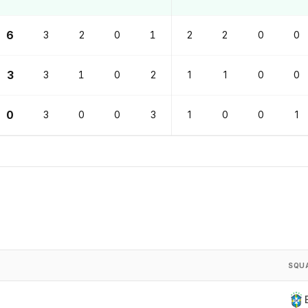
6
3
2
0
1
2
2
0
0
3
3
1
0
2
1
1
0
0
0
3
0
0
3
1
0
0
1
SQU