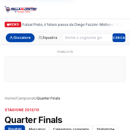
Italgronda Futsal Prato, il futuro passa da Diego Fazzini
•
Midland, doppio col
NEWS
Cerca giocatore
Giocatore
Squadra
CERCA
PUBBLICITÀ
Home
/
Campionati
/
Quarter Finals
STAGIONE 2012/13
Quarter Finals
Risultati
Marcatori
Calendario completo
Statistiche