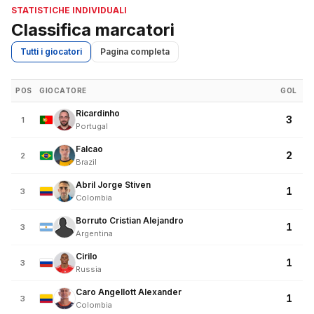
STATISTICHE INDIVIDUALI
Classifica marcatori
Tutti i giocatori
Pagina completa
POS
GIOCATORE
GOL
Ricardinho
3
1
Portugal
Falcao
2
2
Brazil
Abril Jorge Stiven
1
3
Colombia
Borruto Cristian Alejandro
1
3
Argentina
Cirilo
1
3
Russia
Caro Angellott Alexander
1
3
Colombia