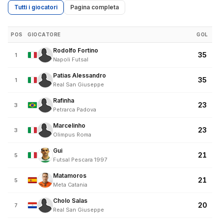
Tutti i giocatori
Pagina completa
POS
GIOCATORE
GOL
Rodolfo Fortino
35
1
Napoli Futsal
Patias Alessandro
35
1
Real San Giuseppe
Rafinha
23
3
Petrarca Padova
Marcelinho
23
3
Olimpus Roma
Gui
21
5
Futsal Pescara 1997
Matamoros
21
5
Meta Catania
Cholo Salas
20
7
Real San Giuseppe