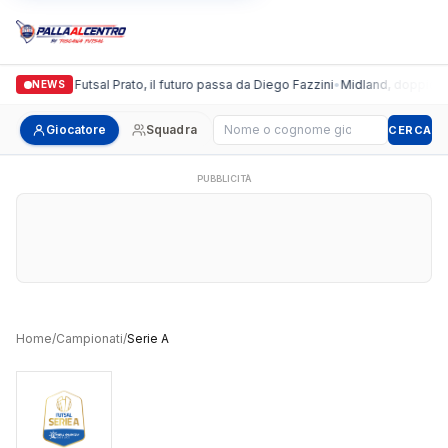
Italgronda Futsal Prato, il futuro passa da Diego Fazzini
•
Midland, doppio colp
NEWS
Cerca giocatore
Giocatore
Squadra
CERCA
PUBBLICITÀ
Home
/
Campionati
/
Serie A