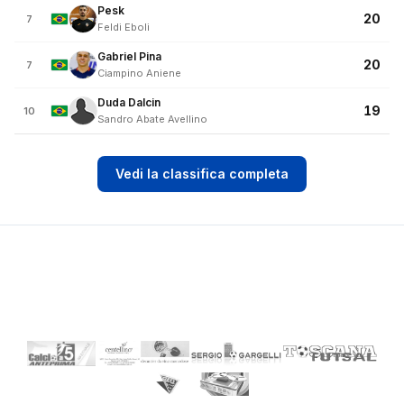
Pesk
20
7
Feldi Eboli
Gabriel Pina
20
7
Ciampino Aniene
Duda Dalcin
19
10
Sandro Abate Avellino
Vedi la classifica completa