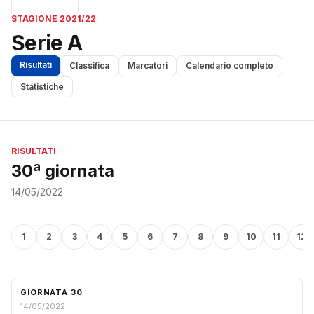
STAGIONE 2021/22
Serie A
Risultati
Classifica
Marcatori
Calendario completo
Statistiche
RISULTATI
30ª giornata
14/05/2022
1
2
3
4
5
6
7
8
9
10
11
12
GIORNATA 30
14/05/2022