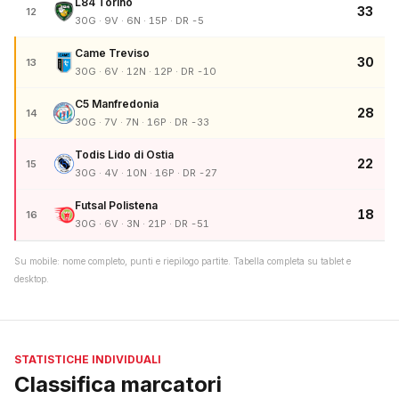
L84 Torino
33
12
30G · 9V · 6N · 15P · DR -5
Came Treviso
30
13
30G · 6V · 12N · 12P · DR -10
C5 Manfredonia
28
14
30G · 7V · 7N · 16P · DR -33
Todis Lido di Ostia
22
15
30G · 4V · 10N · 16P · DR -27
Futsal Polistena
18
16
30G · 6V · 3N · 21P · DR -51
Su mobile: nome completo, punti e riepilogo partite. Tabella completa su tablet e
desktop.
STATISTICHE INDIVIDUALI
Classifica marcatori