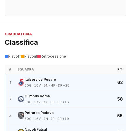
GRADUATORIA
Classifica
Playoff
Playout
Retrocessione
#
SQUADRA
PT
Italservice Pesaro
62
1
30G · 18V · 8N · 4P · DR +28
Olimpus Roma
58
2
30G · 17V · 7N · 6P · DR +18
Petrarca Padova
55
3
30G · 16V · 7N · 7P · DR +19
Napoli Futsal