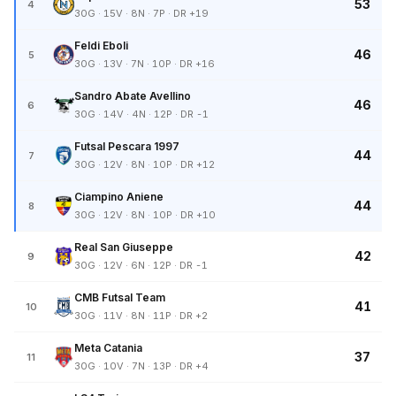
53
4
30G · 15V · 8N · 7P · DR +19
Feldi Eboli
46
5
30G · 13V · 7N · 10P · DR +16
Sandro Abate Avellino
46
6
30G · 14V · 4N · 12P · DR -1
Futsal Pescara 1997
44
7
30G · 12V · 8N · 10P · DR +12
Ciampino Aniene
44
8
30G · 12V · 8N · 10P · DR +10
Real San Giuseppe
42
9
30G · 12V · 6N · 12P · DR -1
CMB Futsal Team
41
10
30G · 11V · 8N · 11P · DR +2
Meta Catania
37
11
30G · 10V · 7N · 13P · DR +4