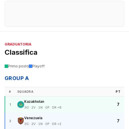
GRADUATORIA
Classifica
Primo posto
Playoff
GROUP A
#
SQUADRA
PT
Kazakhstan
7
1
3G · 2V · 1N · 0P · DR +8
Venezuela
7
2
3G · 2V · 1N · 0P · DR +2