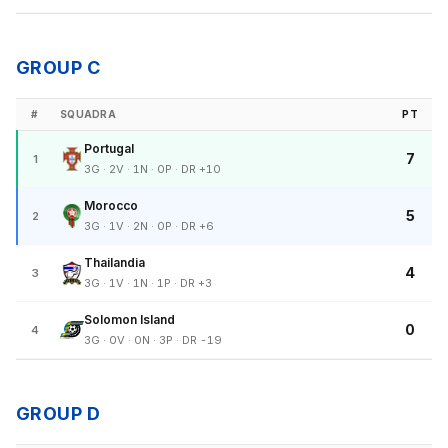
GROUP C
#
SQUADRA
PT
Portugal
7
1
3G · 2V · 1N · 0P · DR +10
Morocco
5
2
3G · 1V · 2N · 0P · DR +6
Thailandia
4
3
3G · 1V · 1N · 1P · DR +3
Solomon Island
0
4
3G · 0V · 0N · 3P · DR -19
GROUP D