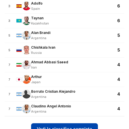
Adolfo
6
3
Spain
Taynan
6
3
Kazakhstan
Alan Brandi
5
5
Argentina
Chishkala Ivan
5
5
Russia
Ahmad Abbasi Saeed
4
7
Iran
Arthur
4
7
Japan
Borruto Cristian Alejandro
4
7
Argentina
Claudino Angel Antonio
4
7
Argentina
Vedi la classifica completa