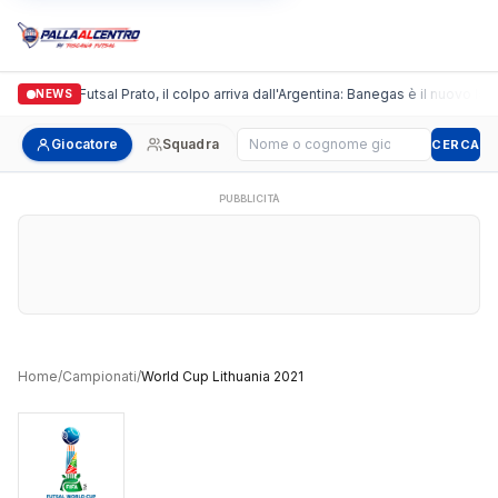
Italgronda Futsal Prato, il colpo arriva dall'Argentina: Banegas è il nuovo lead
NEWS
Cerca giocatore
Giocatore
Squadra
CERCA
PUBBLICITÀ
Home
/
Campionati
/
World Cup Lithuania 2021