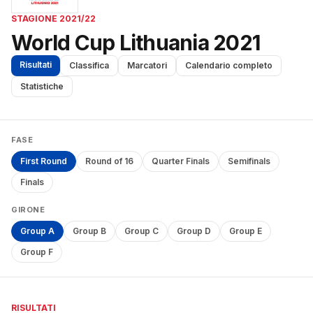
STAGIONE 2021/22
World Cup Lithuania 2021
Risultati
Classifica
Marcatori
Calendario completo
Statistiche
FASE
First Round
Round of 16
Quarter Finals
Semifinals
Finals
GIRONE
Group A
Group B
Group C
Group D
Group E
Group F
RISULTATI