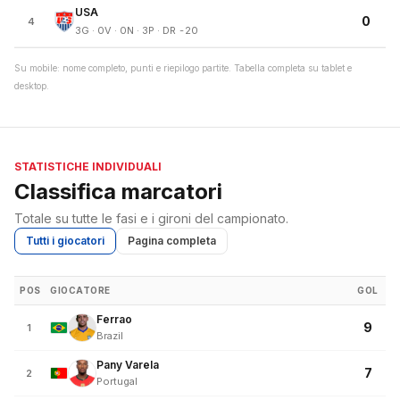
USA
0
4
3G · 0V · 0N · 3P · DR -20
Su mobile: nome completo, punti e riepilogo partite. Tabella completa su tablet e
desktop.
STATISTICHE INDIVIDUALI
Classifica marcatori
Totale su tutte le fasi e i gironi del campionato.
Tutti i giocatori
Pagina completa
POS
GIOCATORE
GOL
Ferrao
9
1
Brazil
Pany Varela
7
2
Portugal