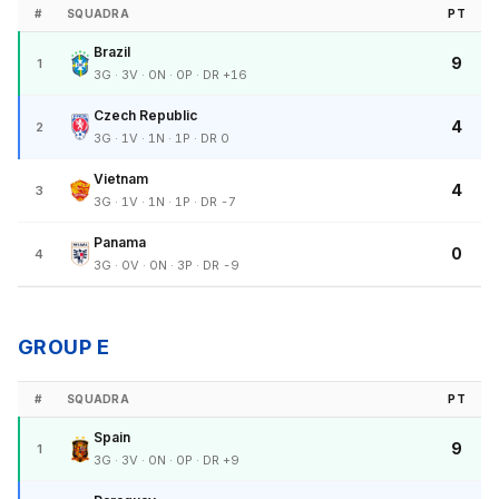
#
SQUADRA
PT
Brazil
9
1
3G · 3V · 0N · 0P · DR +16
Czech Republic
4
2
3G · 1V · 1N · 1P · DR 0
Vietnam
4
3
3G · 1V · 1N · 1P · DR -7
Panama
0
4
3G · 0V · 0N · 3P · DR -9
GROUP E
#
SQUADRA
PT
Spain
9
1
3G · 3V · 0N · 0P · DR +9