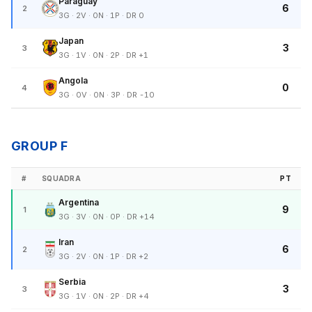
Paraguay
6
2
3G · 2V · 0N · 1P · DR 0
Japan
3
3
3G · 1V · 0N · 2P · DR +1
Angola
0
4
3G · 0V · 0N · 3P · DR -10
GROUP F
#
SQUADRA
PT
Argentina
9
1
3G · 3V · 0N · 0P · DR +14
Iran
6
2
3G · 2V · 0N · 1P · DR +2
Serbia
3
3
3G · 1V · 0N · 2P · DR +4