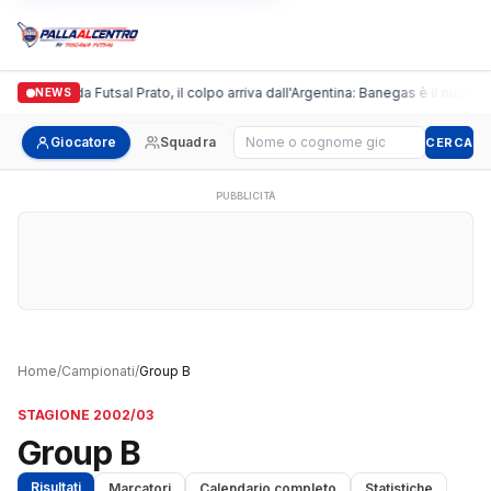
Italgronda Futsal Prato, il colpo arriva dall'Argentina: Banegas è il nuovo 
NEWS
Cerca giocatore
Giocatore
Squadra
CERCA
PUBBLICITÀ
Home
/
Campionati
/
Group B
STAGIONE 2002/03
Group B
Risultati
Marcatori
Calendario completo
Statistiche