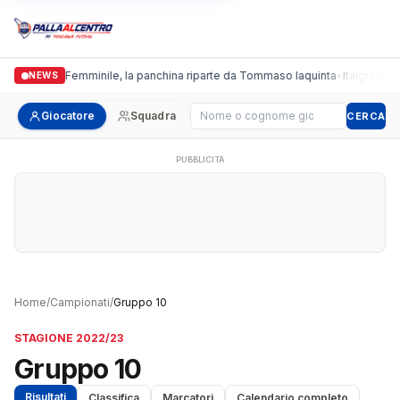
Cus Pisa Femminile, la panchina riparte da Tommaso Iaquinta
•
Italgronda F
NEWS
Cerca giocatore
Giocatore
Squadra
CERCA
PUBBLICITÀ
Home
/
Campionati
/
Gruppo 10
STAGIONE 2022/23
Gruppo 10
Risultati
Classifica
Marcatori
Calendario completo