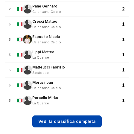
Pane Gennaro
2
2
Calenzano Calcio
Cresci Matteo
1
5
Calenzano Calcio
Esposito Nicola
1
5
Calenzano Calcio
Lippi Matteo
1
5
La Querce
Matteucci Fabrizio
1
5
Sestoese
Moruzi Ioan
1
5
Calenzano Calcio
Porcello Mirko
1
5
La Querce
Vedi la classifica completa