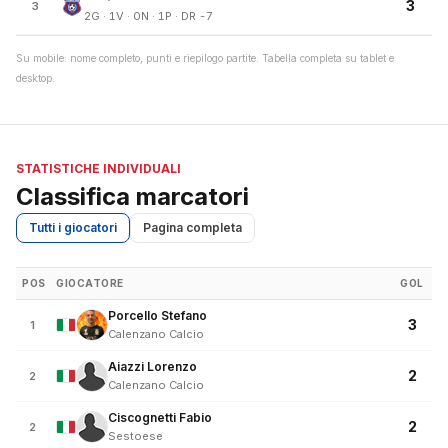
3
3
2G · 1V · 0N · 1P · DR -7
Su mobile: nome completo, punti e riepilogo partite. Tabella completa su tablet e
desktop.
STATISTICHE INDIVIDUALI
Classifica marcatori
Tutti i giocatori
Pagina completa
POS
GIOCATORE
GOL
Porcello Stefano
3
1
Calenzano Calcio
Aiazzi Lorenzo
2
2
Calenzano Calcio
Ciscognetti Fabio
2
2
Sestoese