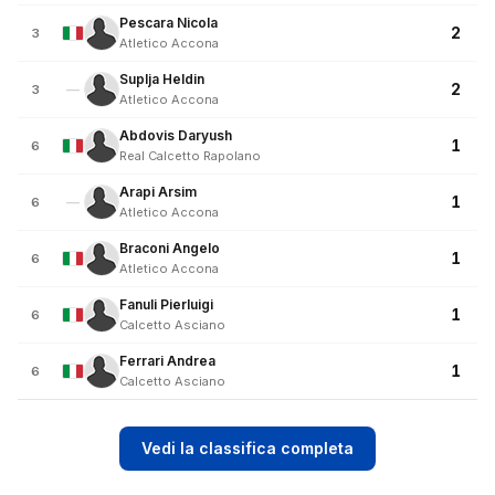
Pescara Nicola
2
3
Atletico Accona
Suplja Heldin
2
—
3
Atletico Accona
Abdovis Daryush
1
6
Real Calcetto Rapolano
Arapi Arsim
1
—
6
Atletico Accona
Braconi Angelo
1
6
Atletico Accona
Fanuli Pierluigi
1
6
Calcetto Asciano
Ferrari Andrea
1
6
Calcetto Asciano
Vedi la classifica completa