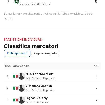
0
3
2G · 0V · 0N · 2P · DR -6
Su mobile: nome completo, punti e riepilogo partite. Tabella completa su tablet e
desktop.
STATISTICHE INDIVIDUALI
Classifica marcatori
Tutti i giocatori
Pagina completa
POS
GIOCATORE
GOL
Bruni Edoardo Maria
8
1
Real Calcetto Rapolano
Di Mariano Gabriele
7
2
Real Calcetto Rapolano
Fagnani Jeremy
2
3
Calcetto Asciano