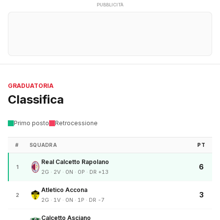
PUBBLICITÀ
GRADUATORIA
Classifica
Primo posto
Retrocessione
#
SQUADRA
PT
Real Calcetto Rapolano
6
1
2G · 2V · 0N · 0P · DR +13
Atletico Accona
3
2
2G · 1V · 0N · 1P · DR -7
Calcetto Asciano