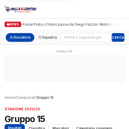
Italgronda Futsal Prato, il futuro passa da Diego Fazzini
•
Midland, doppio co
NEWS
Cerca giocatore
Giocatore
Squadra
CERCA
PUBBLICITÀ
Home
/
Campionati
/
Gruppo 15
STAGIONE 2022/23
Gruppo 15
Risultati
Classifica
Marcatori
Calendario completo