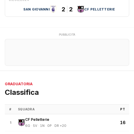
2
2
SAN GIOVANNI
CF PELLETTERIE
PUBBLICITÀ
GRADUATORIA
Classifica
#
SQUADRA
PT
CF Pelletterie
16
1
6G · 5V · 1N · 0P · DR +20