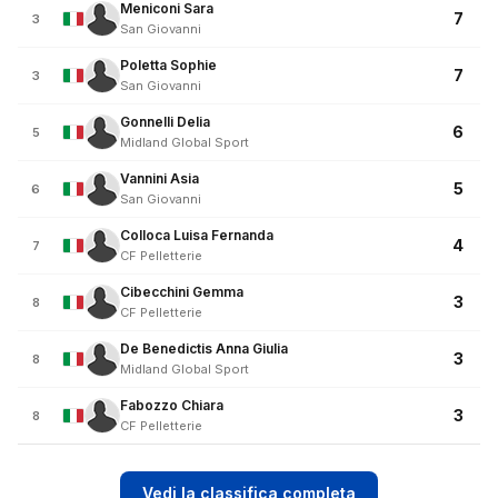
Meniconi Sara
7
3
San Giovanni
Poletta Sophie
7
3
San Giovanni
Gonnelli Delia
6
5
Midland Global Sport
Vannini Asia
5
6
San Giovanni
Colloca Luisa Fernanda
4
7
CF Pelletterie
Cibecchini Gemma
3
8
CF Pelletterie
De Benedictis Anna Giulia
3
8
Midland Global Sport
Fabozzo Chiara
3
8
CF Pelletterie
Vedi la classifica completa