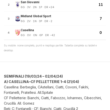
San Giovanni
11
2
6G · 3V · 2N · 1P · DR +24
Midland Global Sport
7
3
6G · 2V · 1N · 3P · DR -2
Casellina
0
4
6G · 0V · 0N · 6P · DR -42
Su mobile: nome completo, punti e riepilogo partite. Tabella completa su tablet e
desktop.
SEMIFINALI (19/03/24 – 02/04/24)
A) CASELLINA–CF PELLETTERIE 1–4 (21/04)
Casellina: Berbeglia, CAstellani, Ciatti, Covoni, Fakihi,
Fontanelli, Pratellesi. All.Spitale
CF Pelletterie: Bianchi, Ciatti, Fabozzo, Iohannes, Cibecchini,
Crucillà. All. Gomez
Reti: C: Fontanelli ; CF: Bianchi, Ciatti, Crucillà 2