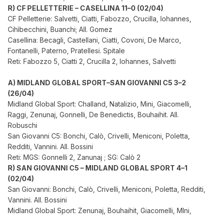
R) CF PELLETTERIE – CASELLINA 11–0 (02/04)
CF Pelletterie: Salvetti, Ciatti, Fabozzo, Crucilla, Iohannes,
Cihìbecchini, Buanchi; All. Gomez
Casellina: Becagli, Castellani, Ciatti, Covoni, De Marco,
Fontanelli, Paterno, Pratellesi. Spitale
Reti: Fabozzo 5, Ciatti 2, Crucilla 2, Iohannes, Salvetti
A) MIDLAND GLOBAL SPORT–SAN GIOVANNI C5 3–2
(26/04)
Midland Global Sport: Challand, Natalizio, Mini, Giacomelli,
Raggi, Zenunaj, Gonnelli, De Benedictis, Bouhaihit. All.
Robuschi
San Giovanni C5: Bonchi, Calò, Crivelli, Meniconi, Poletta,
Redditi, Vannini. All. Bossini
Reti: MGS: Gonnelli 2, Zanunaj ; SG: Calò 2
R) SAN GIOVANNI C5 – MIDLAND GLOBAL SPORT 4–1
(02/04)
San Giovanni: Bonchi, Calò, Crivelli, Meniconi, Poletta, Redditi,
Vannini. All. Bossini
Midland Global Sport: Zenunaj, Bouhaihit, Giacomelli, MIni,