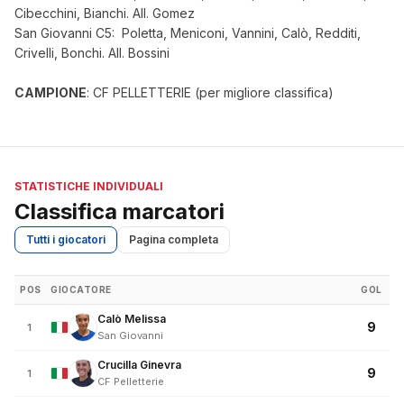
Cibecchini, Bianchi. All. Gomez
San Giovanni C5: Poletta, Meniconi, Vannini, Calò, Redditi,
Crivelli, Bonchi. All. Bossini
CAMPIONE
: CF PELLETTERIE (per migliore classifica)
STATISTICHE INDIVIDUALI
Classifica marcatori
Tutti i giocatori
Pagina completa
POS
GIOCATORE
GOL
Calò Melissa
9
1
San Giovanni
Crucilla Ginevra
9
1
CF Pelletterie