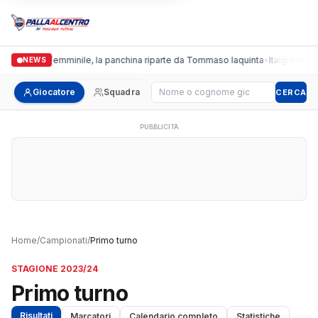
Cus Pisa Femminile, la panchina riparte da Tommaso Iaquinta
•
Italgronda Fu
NEWS
Cerca giocatore
Giocatore
Squadra
CERCA
PUBBLICITÀ
Home
/
Campionati
/
Primo turno
STAGIONE 2023/24
Primo turno
Risultati
Marcatori
Calendario completo
Statistiche