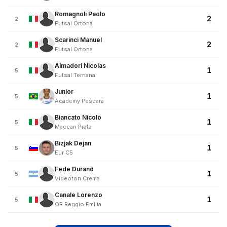
Romagnoli Paolo
2
2
Futsal Ortona
Scarinci Manuel
2
2
Futsal Ortona
Almadori Nicolas
1
5
Futsal Ternana
Junior
1
5
Academy Pescara
Biancato Nicolò
1
5
Maccan Prata
Bizjak Dejan
1
5
Eur C5
Fede Durand
1
5
Videoton Crema
Canale Lorenzo
1
5
OR Reggio Emilia