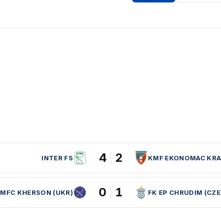
4
2
INTER FS
KMF EKONOMAC KRA
0
1
MFC KHERSON (UKR)
FK EP CHRUDIM (CZE