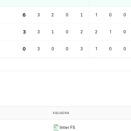
6
3
2
0
1
1
0
0
3
3
1
0
2
2
1
0
0
3
0
0
3
1
0
0
SQUADRA
Inter FS