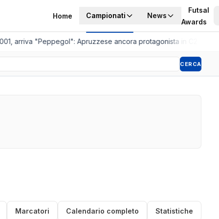
Futsal
Campionati
News
Home
Awards
001, arriva "Peppegol": Apruzzese ancora protagonista in C2
•
Pistoi
CERCA
Marcatori
Calendario completo
Statistiche