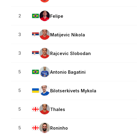
2
Felipe
3
Matijevic Nikola
3
Rajcevic Slobodan
5
Antonio Bagatini
5
Bilotserkivets Mykola
5
Thales
5
Roninho