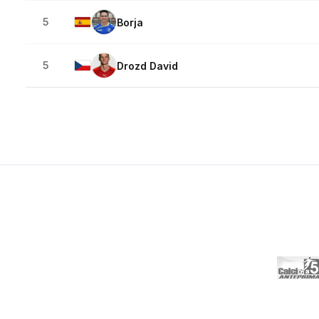
5
Borja
5
Drozd David