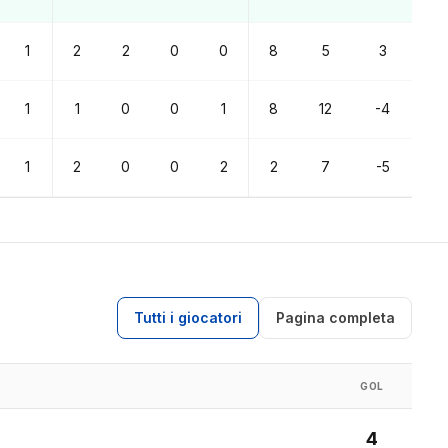
1
2
2
0
0
8
5
3
1
1
0
0
1
8
12
-4
1
2
0
0
2
2
7
-5
Tutti i giocatori
Pagina completa
GOL
4