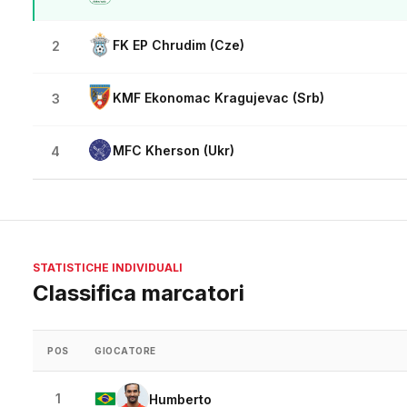
FK EP Chrudim (Cze)
2
KMF Ekonomac Kragujevac (Srb)
3
MFC Kherson (Ukr)
4
STATISTICHE INDIVIDUALI
Classifica marcatori
POS
GIOCATORE
1
Humberto