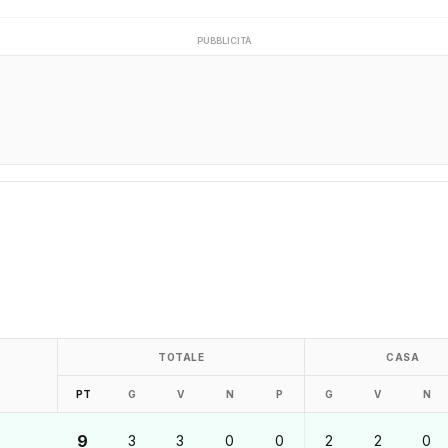
PUBBLICITÀ
TOTALE
CASA
PT
G
V
N
P
G
V
N
9
3
3
0
0
2
2
0