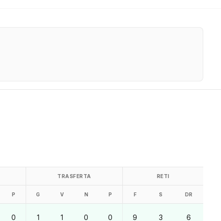
TRASFERTA
RETI
P
G
V
N
P
F
S
DR
0
1
1
0
0
9
3
6