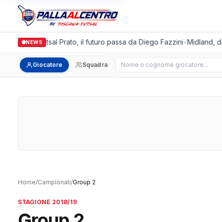
Italgronda Futsal Prato, il futuro passa da Diego Fazzini
•
Midland, dop
NEWS
Cerca giocatore
Giocatore
Squadra
Home
/
Campionati
/
Group 2
STAGIONE 2018/19
Group 2