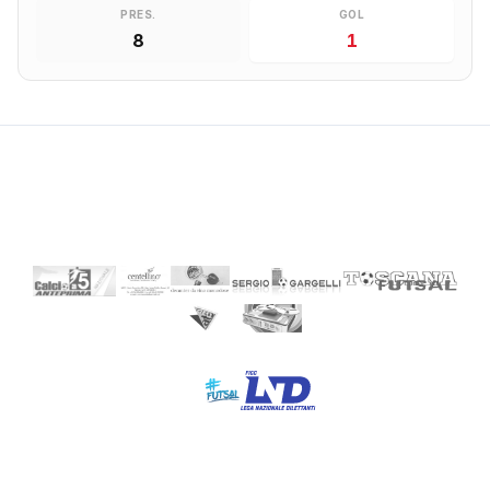
PRES.
GOL
8
1