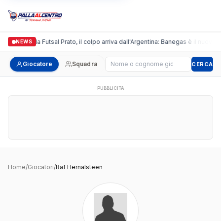
Italgronda Futsal Prato, il colpo arriva dall'Argentina: Banegas è il nuovo l
NEWS
Cerca giocatore
Giocatore
Squadra
CERCA
PUBBLICITÀ
Home
/
Giocatori
/
Raf Hernalsteen