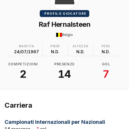
PROFILO GIOCATORE
Raf Hernalsteen
Belgio
NASCITA
PIEDE
ALTEZZA
PESO
24/07/1967
N.D.
N.D.
N.D.
COMPETIZIONI
PRESENZE
GOL
2
14
7
Carriera
Campionati Internazionali per Nazionali
14
presenze
·
7
gol