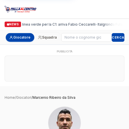
Casalguidi, linea verde per la C1: arriva Fabio Ceccarelli
•
Italgronda Futsal Pra
NEWS
Cerca giocatore
Giocatore
Squadra
CERCA
PUBBLICITÀ
Home
/
Giocatori
/
Marcenio Ribeiro da Silva