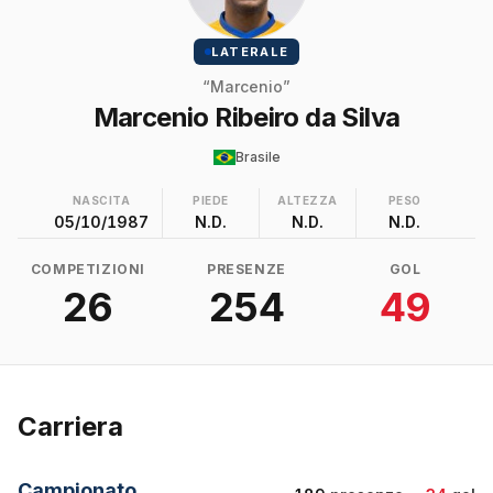
LATERALE
“Marcenio”
Marcenio Ribeiro da Silva
Brasile
NASCITA
PIEDE
ALTEZZA
PESO
05/10/1987
N.D.
N.D.
N.D.
COMPETIZIONI
PRESENZE
GOL
26
254
49
Carriera
Campionato