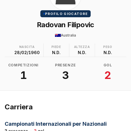
PROFILO GIOCATORE
Radovan Filipovic
Australia
NASCITA
PIEDE
ALTEZZA
PESO
28/02/1960
N.D.
N.D.
N.D.
COMPETIZIONI
PRESENZE
GOL
1
3
2
Carriera
Campionati Internazionali per Nazionali
3
presenze
·
2
gol