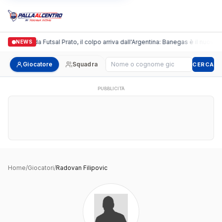
Italgronda Futsal Prato, il colpo arriva dall'Argentina: Banegas è il nuovo 
NEWS
Cerca giocatore
Giocatore
Squadra
CERCA
PUBBLICITÀ
Home
/
Giocatori
/
Radovan Filipovic