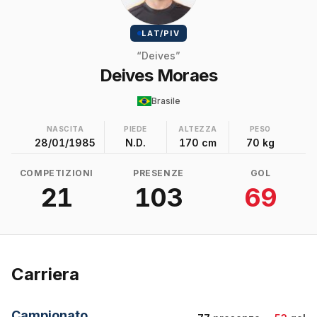
LAT/PIV
“Deives”
Deives Moraes
Brasile
NASCITA
PIEDE
ALTEZZA
PESO
28/01/1985
N.D.
170 cm
70 kg
COMPETIZIONI
PRESENZE
GOL
21
103
69
Carriera
Campionato