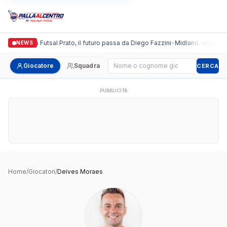
Italgronda Futsal Prato, il futuro passa da Diego Fazzini
•
Midland, doppio col
NEWS
Cerca giocatore
Giocatore
Squadra
CERCA
PUBBLICITÀ
Home
/
Giocatori
/
Deives Moraes