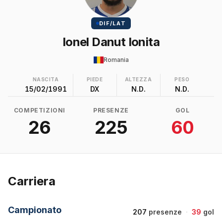
DIF/LAT
Ionel Danut Ionita
Romania
NASCITA
PIEDE
ALTEZZA
PESO
15/02/1991
DX
N.D.
N.D.
COMPETIZIONI
PRESENZE
GOL
26
225
60
Carriera
Campionato
207
presenze
·
39
gol