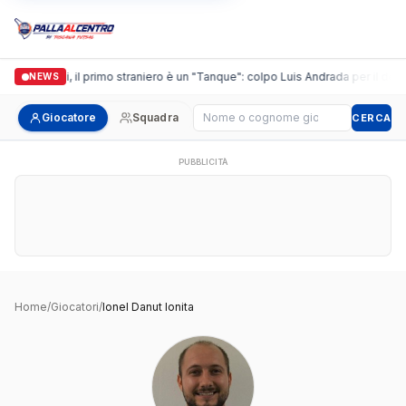
Casalguidi, il primo straniero è un "Tanque": colpo Luis Andrada per il debut
NEWS
Cerca giocatore
Giocatore
Squadra
CERCA
PUBBLICITÀ
Home
/
Giocatori
/
Ionel Danut Ionita