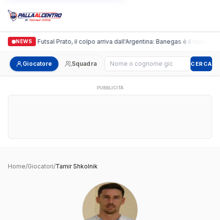
Italgronda Futsal Prato, il colpo arriva dall'Argentina: Banegas è il nuovo lea
NEWS
Cerca giocatore
Giocatore
Squadra
CERCA
PUBBLICITÀ
Home
/
Giocatori
/
Tamir Shkolnik