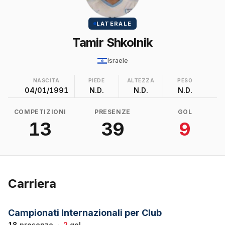
LATERALE
Tamir Shkolnik
Israele
NASCITA
PIEDE
ALTEZZA
PESO
04/01/1991
N.D.
N.D.
N.D.
COMPETIZIONI
PRESENZE
GOL
13
39
9
Carriera
Campionati Internazionali per Club
18
presenze
·
2
gol