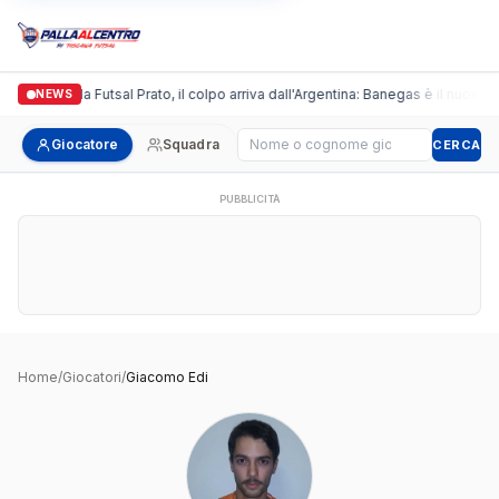
Italgronda Futsal Prato, il colpo arriva dall'Argentina: Banegas è il nuovo l
NEWS
Cerca giocatore
Giocatore
Squadra
CERCA
PUBBLICITÀ
Home
/
Giocatori
/
Giacomo Edi