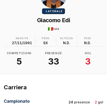
LATERALE
Giacomo Edi
Italia
NASCITA
PIEDE
ALTEZZA
PESO
27/11/1991
SX
N.D.
N.D.
COMPETIZIONI
PRESENZE
GOL
5
33
3
Carriera
Campionato
24
presenze
·
2
gol